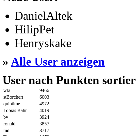
DanielAltek
HilipPet
Henryskake
»
Alle User anzeigen
User nach Punkten sortier
wla
9466
stBorchert
6003
quiptime
4972
Tobias Bähr
4019
bv
3924
ronald
3857
md
3717