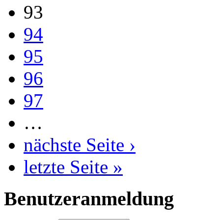
93
94
95
96
97
…
nächste Seite ›
letzte Seite »
Benutzeranmeldung