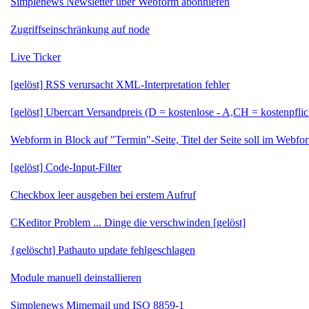
Simplenews Newsletter über Webform abonnieren
Zugriffseinschränkung auf node
Live Ticker
[gelöst] RSS verursacht XML-Interpretation fehler
[gelöst] Ubercart Versandpreis (D = kostenlose - A,CH = kostenpflic
Webform in Block auf "Termin"-Seite, Titel der Seite soll im Webfo
[gelöst] Code-Input-Filter
Checkbox leer ausgeben bei erstem Aufruf
CKeditor Problem ... Dinge die verschwinden [gelöst]
{gelöscht] Pathauto update fehlgeschlagen
Module manuell deinstallieren
Simplenews Mimemail und ISO 8859-1