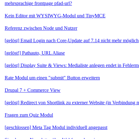
mehrsprachige frontpage pfad-url?
Kein Editor mit WYSIWYG-Modul und TinyMCE
Referenz zwischen Node und Nutzer
[gelöst] Email Login nach Core-Update auf 7.14 nicht mehr möglich
[gelöst!] Pathauto, URL Aliase
[gelöst] Display Suite & Views: Medialiste anlegen endet in Fehler
Rate Modul um einen "submit" Button erweitern
Drupal 7 + Commerce View
[gelöst] Redirect von Shortlink zu externer Website (in Verbindung
Fragen zum Quiz Modul
[geschlossen] Meta Tag Modul individuell angepasst