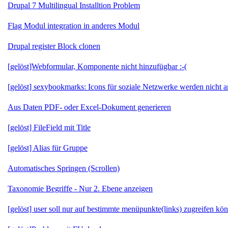
Drupal 7 Multilingual Installtion Problem
Flag Modul integration in anderes Modul
Drupal register Block clonen
[gelöst]Webformular, Komponente nicht hinzufügbar :-(
[gelöst] sexybookmarks: Icons für soziale Netzwerke werden nicht a
Aus Daten PDF- oder Excel-Dokument generieren
[gelöst] FileField mit Title
[gelöst] Alias für Gruppe
Automatisches Springen (Scrollen)
Taxonomie Begriffe - Nur 2. Ebene anzeigen
[gelöst] user soll nur auf bestimmte menüpunkte(links) zugreifen kö