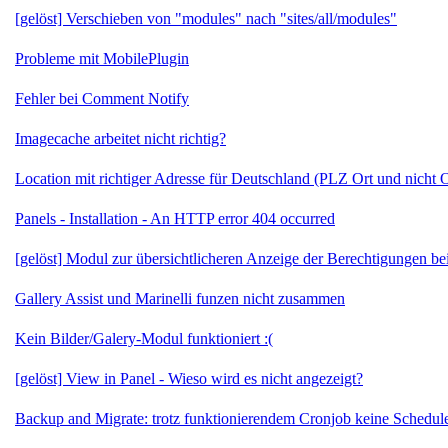
[gelöst] Verschieben von "modules" nach "sites/all/modules"
Probleme mit MobilePlugin
Fehler bei Comment Notify
Imagecache arbeitet nicht richtig?
Location mit richtiger Adresse für Deutschland (PLZ Ort und nicht
Panels - Installation - An HTTP error 404 occurred
[gelöst] Modul zur übersichtlicheren Anzeige der Berechtigungen be
Gallery Assist und Marinelli funzen nicht zusammen
Kein Bilder/Galery-Modul funktioniert :(
[gelöst] View in Panel - Wieso wird es nicht angezeigt?
Backup and Migrate: trotz funktionierendem Cronjob keine Schedu