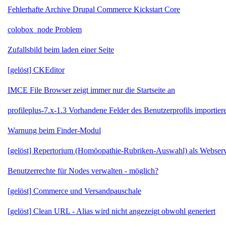
Fehlerhafte Archive Drupal Commerce Kickstart Core
colobox_node Problem
Zufallsbild beim laden einer Seite
[gelöst] CKEditor
IMCE File Browser zeigt immer nur die Startseite an
profileplus-7.x-1.3 Vorhandene Felder des Benutzerprofils importier
Warnung beim Finder-Modul
[gelöst] Repertorium (Homöopathie-Rubriken-Auswahl) als Webserv
Benutzerrechte für Nodes verwalten - möglich?
[gelöst] Commerce und Versandpauschale
[gelöst] Clean URL - Alias wird nicht angezeigt obwohl generiert