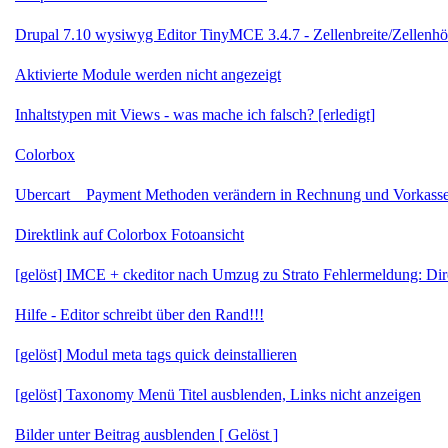
Drupal 7.10 wysiwyg Editor TinyMCE 3.4.7 - Zellenbreite/Zellenh
Aktivierte Module werden nicht angezeigt
Inhaltstypen mit Views - was mache ich falsch? [erledigt]
Colorbox
Ubercart _ Payment Methoden verändern in Rechnung und Vorkass
Direktlink auf Colorbox Fotoansicht
[gelöst] IMCE + ckeditor nach Umzug zu Strato Fehlermeldung: Direc
Hilfe - Editor schreibt über den Rand!!!
[gelöst] Modul meta tags quick deinstallieren
[gelöst] Taxonomy Menü Titel ausblenden, Links nicht anzeigen
Bilder unter Beitrag ausblenden [ Gelöst ]