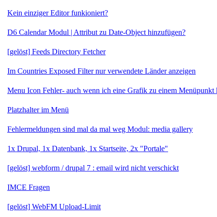
Kein einziger Editor funkioniert?
D6 Calendar Modul | Attribut zu Date-Object hinzufügen?
[gelöst] Feeds Directory Fetcher
Im Countries Exposed Filter nur verwendete Länder anzeigen
Menu Icon Fehler- auch wenn ich eine Grafik zu einem Menüpunkt hin
Platzhalter im Menü
Fehlermeldungen sind mal da mal weg Modul: media gallery
1x Drupal, 1x Datenbank, 1x Startseite, 2x "Portale"
[gelöst] webform / drupal 7 : email wird nicht verschickt
IMCE Fragen
[gelöst] WebFM Upload-Limit