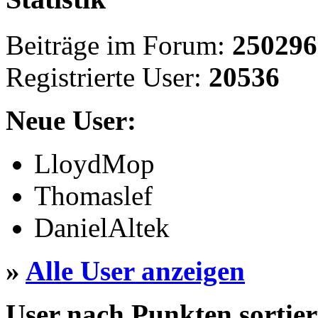
Beiträge im Forum:
250296
Registrierte User:
20536
Neue User:
LloydMop
Thomaslef
DanielAltek
»
Alle User anzeigen
User nach Punkten sortier