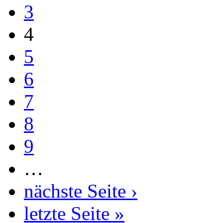
3
4
5
6
7
8
9
…
nächste Seite ›
letzte Seite »