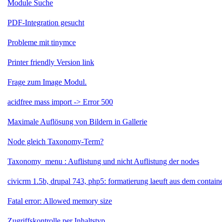
Module Suche
PDF-Integration gesucht
Probleme mit tinymce
Printer friendly Version link
Frage zum Image Modul.
acidfree mass import -> Error 500
Maximale Auflösung von Bildern in Gallerie
Node gleich Taxonomy-Term?
Taxonomy_menu : Auflistung und nicht Auflistung der nodes
civicrm 1.5b, drupal 743, php5: formatierung laeuft aus dem contain
Fatal error: Allowed memory size
Zugriffskontrolle per Inhaltstyp