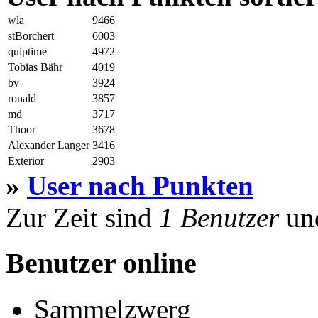
wla
9466
stBorchert
6003
quiptime
4972
Tobias Bähr
4019
bv
3924
ronald
3857
md
3717
Thoor
3678
Alexander Langer
3416
Exterior
2903
»
User nach Punkten
Zur Zeit sind
1 Benutzer
un
Benutzer online
Sammelzwerg