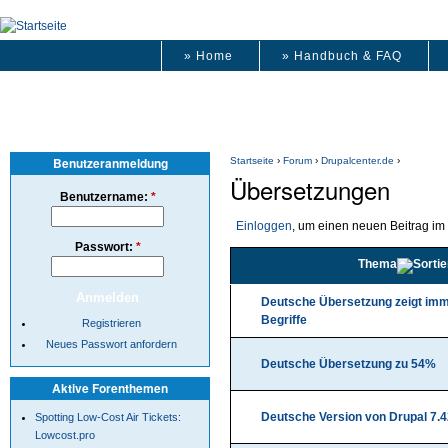
» Home
» Handbuch & FAQ
Benutzeranmeldung
Startseite
›
Forum
›
Drupalcenter.de
›
Übersetzungen
Benutzername:
*
Einloggen
, um einen neuen Beitrag im
Passwort:
*
Thema
Deutsche Übersetzung zeigt imm
Begriffe
Registrieren
Neues Passwort anfordern
Deutsche Übersetzung zu 54%
Aktive Forenthemen
Deutsche Version von Drupal 7.4
Spotting Low-Cost Air Tickets:
Lowcost.pro