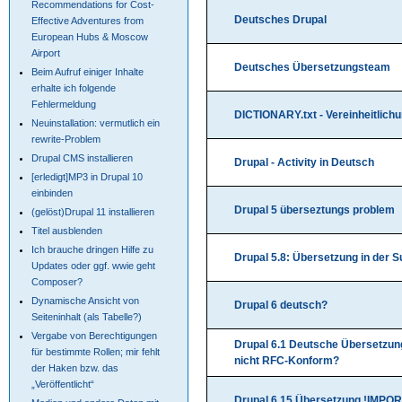
Recommendations for Cost-
Deutsches Drupal
Effective Adventures from
European Hubs & Moscow
Airport
Deutsches Übersetzungsteam
Beim Aufruf einiger Inhalte
erhalte ich folgende
Fehlermeldung
DICTIONARY.txt - Vereinheitlich
Neuinstallation: vermutlich ein
rewrite-Problem
Drupal CMS installieren
Drupal - Activity in Deutsch
[erledigt]MP3 in Drupal 10
einbinden
Drupal 5 überseztungs problem
(gelöst)Drupal 11 installieren
Titel ausblenden
Ich brauche dringen Hilfe zu
Drupal 5.8: Übersetzung in der Su
Updates oder ggf. wwie geht
Composer?
Dynamische Ansicht von
Drupal 6 deutsch?
Seiteninhalt (als Tabelle?)
Vergabe von Berechtigungen
Drupal 6.1 Deutsche Übersetzu
für bestimmte Rollen; mir fehlt
nicht RFC-Konform?
der Haken bzw. das
„Veröffentlicht“
Drupal 6.15 Übersetzung !IMPO