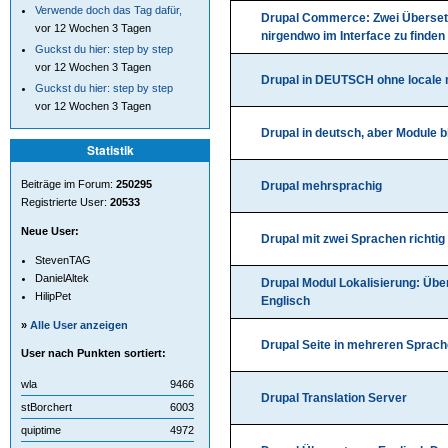
Verwende doch das Tag dafür,
Drupal Commerce: Zwei Überset
vor 12 Wochen 3 Tagen
nirgendwo im Interface zu finden
Guckst du hier: step by step
vor 12 Wochen 3 Tagen
Drupal in DEUTSCH ohne locale
Guckst du hier: step by step
vor 12 Wochen 3 Tagen
Drupal in deutsch, aber Module b
Statistik
Beiträge im Forum:
250295
Drupal mehrsprachig
Registrierte User:
20533
Neue User:
Drupal mit zwei Sprachen richtig
StevenTAG
DanielAltek
Drupal Modul Lokalisierung: Übe
HilipPet
Englisch
»
Alle User anzeigen
Drupal Seite in mehreren Sprac
User nach Punkten sortiert:
wla
9466
Drupal Translation Server
stBorchert
6003
quiptime
4972