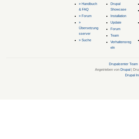
» Handbuch
Drupal
& FAQ
Showcase
» Forum
Installation
»
Update
Übersetzung
Forum
sserver
Team
» Suche
Verhaltensreg
eln
Drupalcenter Team
Angetrieben von
Drupal
| Dru
Drupal Ini