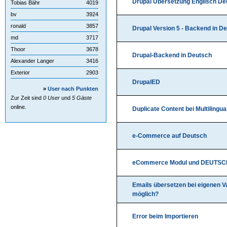
Drupal Übersetzung Englisch De
Tobias Bähr
4019
bv
3924
ronald
3857
Drupal Version 5 - Backend in D
md
3717
Thoor
3678
Drupal-Backend in Deutsch
Alexander Langer
3416
Exterior
2903
DrupalED
»
User nach Punkten
Zur Zeit sind
0 User
und
5 Gäste
online.
Duplicate Content bei Multilingua
e-Commerce auf Deutsch
eCommerce Modul und DEUTSC
Emails übersetzen bei eigenen Va
möglich?
Error beim Importieren