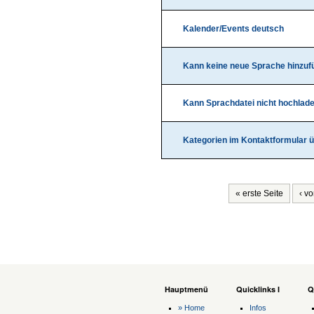
Kalender/Events deutsch
Kann keine neue Sprache hinzuf
Kann Sprachdatei nicht hochlad
Kategorien im Kontaktformular 
« erste Seite
‹ v
Hauptmenü
Quicklinks I
Q
» Home
Infos