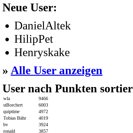
Neue User:
DanielAltek
HilipPet
Henryskake
»
Alle User anzeigen
User nach Punkten sortier
wla
9466
stBorchert
6003
quiptime
4972
Tobias Bähr
4019
bv
3924
ronald
3857