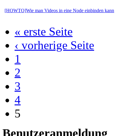
[HOWTO]Wie man Videos in eine Node einbinden kann
« erste Seite
‹ vorherige Seite
1
2
3
4
5
Benutzeranmeldung