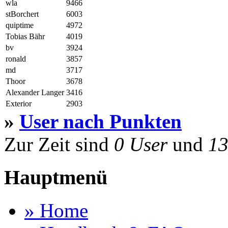
wla
9466
stBorchert
6003
quiptime
4972
Tobias Bähr
4019
bv
3924
ronald
3857
md
3717
Thoor
3678
Alexander Langer
3416
Exterior
2903
»
User nach Punkten
Zur Zeit sind
0 User
und
13
Hauptmenü
» Home