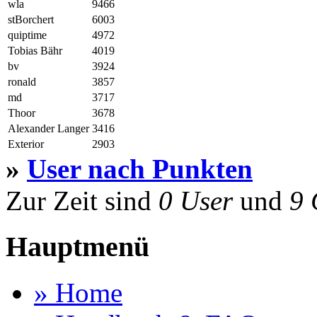
wla
9466
stBorchert
6003
quiptime
4972
Tobias Bähr
4019
bv
3924
ronald
3857
md
3717
Thoor
3678
Alexander Langer
3416
Exterior
2903
»
User nach Punkten
Zur Zeit sind
0 User
und
9 
Hauptmenü
» Home