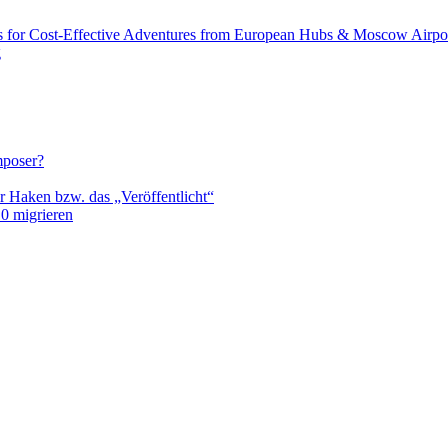
s for Cost-Effective Adventures from European Hubs & Moscow Airpo
g
mposer?
r Haken bzw. das „Veröffentlicht“
0 migrieren