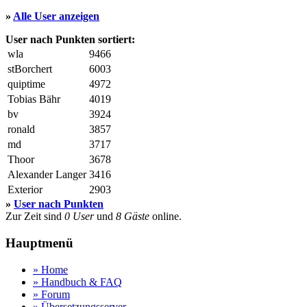
»
Alle User anzeigen
User nach Punkten sortiert:
wla
9466
stBorchert
6003
quiptime
4972
Tobias Bähr
4019
bv
3924
ronald
3857
md
3717
Thoor
3678
Alexander Langer
3416
Exterior
2903
»
User nach Punkten
Zur Zeit sind
0 User
und
8 Gäste
online.
Hauptmenü
» Home
» Handbuch & FAQ
» Forum
» Übersetzungsserver