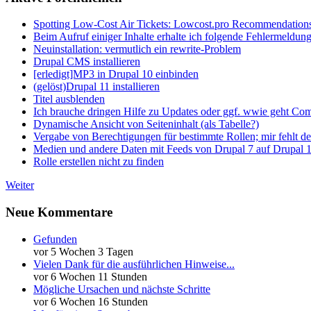
Spotting Low-Cost Air Tickets: Lowcost.pro Recommendation
Beim Aufruf einiger Inhalte erhalte ich folgende Fehlermeldun
Neuinstallation: vermutlich ein rewrite-Problem
Drupal CMS installieren
[erledigt]MP3 in Drupal 10 einbinden
(gelöst)Drupal 11 installieren
Titel ausblenden
Ich brauche dringen Hilfe zu Updates oder ggf. wwie geht Co
Dynamische Ansicht von Seiteninhalt (als Tabelle?)
Vergabe von Berechtigungen für bestimmte Rollen; mir fehlt de
Medien und andere Daten mit Feeds von Drupal 7 auf Drupal 1
Rolle erstellen nicht zu finden
Weiter
Neue Kommentare
Gefunden
vor 5 Wochen 3 Tagen
Vielen Dank für die ausführlichen Hinweise...
vor 6 Wochen 11 Stunden
Mögliche Ursachen und nächste Schritte
vor 6 Wochen 16 Stunden