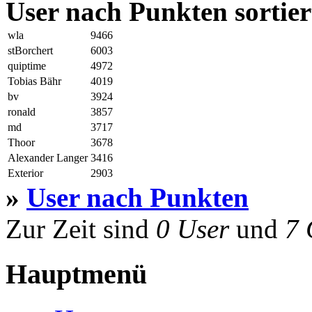
User nach Punkten sortier
wla
9466
stBorchert
6003
quiptime
4972
Tobias Bähr
4019
bv
3924
ronald
3857
md
3717
Thoor
3678
Alexander Langer
3416
Exterior
2903
»
User nach Punkten
Zur Zeit sind
0 User
und
7 
Hauptmenü