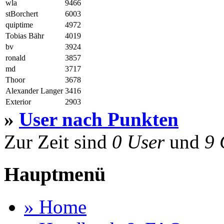
wla
9466
stBorchert
6003
quiptime
4972
Tobias Bähr
4019
bv
3924
ronald
3857
md
3717
Thoor
3678
Alexander Langer
3416
Exterior
2903
»
User nach Punkten
Zur Zeit sind
0 User
und
9 
Hauptmenü
» Home