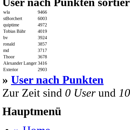
User nach Punkten sortier
wla
9466
stBorchert
6003
quiptime
4972
Tobias Bähr
4019
bv
3924
ronald
3857
md
3717
Thoor
3678
Alexander Langer
3416
Exterior
2903
»
User nach Punkten
Zur Zeit sind
0 User
und
10
Hauptmenü