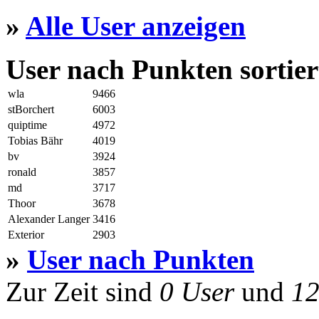
»
Alle User anzeigen
User nach Punkten sortier
wla
9466
stBorchert
6003
quiptime
4972
Tobias Bähr
4019
bv
3924
ronald
3857
md
3717
Thoor
3678
Alexander Langer
3416
Exterior
2903
»
User nach Punkten
Zur Zeit sind
0 User
und
12