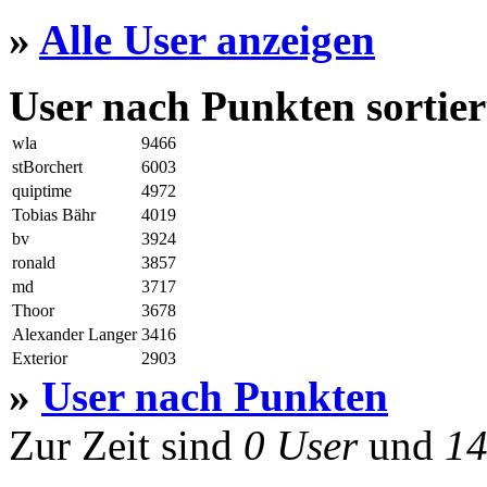
»
Alle User anzeigen
User nach Punkten sortier
wla
9466
stBorchert
6003
quiptime
4972
Tobias Bähr
4019
bv
3924
ronald
3857
md
3717
Thoor
3678
Alexander Langer
3416
Exterior
2903
»
User nach Punkten
Zur Zeit sind
0 User
und
14