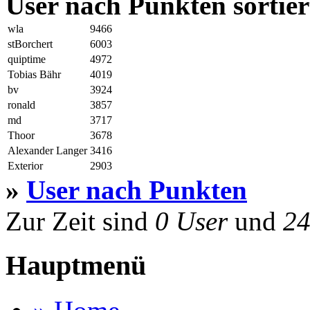
User nach Punkten sortier
wla
9466
stBorchert
6003
quiptime
4972
Tobias Bähr
4019
bv
3924
ronald
3857
md
3717
Thoor
3678
Alexander Langer
3416
Exterior
2903
»
User nach Punkten
Zur Zeit sind
0 User
und
24
Hauptmenü