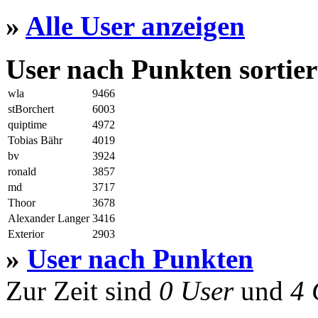
»
Alle User anzeigen
User nach Punkten sortier
wla
9466
stBorchert
6003
quiptime
4972
Tobias Bähr
4019
bv
3924
ronald
3857
md
3717
Thoor
3678
Alexander Langer
3416
Exterior
2903
»
User nach Punkten
Zur Zeit sind
0 User
und
4 