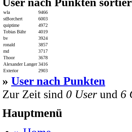
User nach Punkten sortier
wla
9466
stBorchert
6003
quiptime
4972
Tobias Bähr
4019
bv
3924
ronald
3857
md
3717
Thoor
3678
Alexander Langer
3416
Exterior
2903
»
User nach Punkten
Zur Zeit sind
0 User
und
6 
Hauptmenü