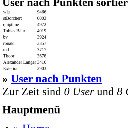
User nach Punkten sortier
wla
9466
stBorchert
6003
quiptime
4972
Tobias Bähr
4019
bv
3924
ronald
3857
md
3717
Thoor
3678
Alexander Langer
3416
Exterior
2903
»
User nach Punkten
Zur Zeit sind
0 User
und
8 
Hauptmenü