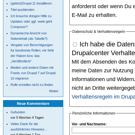
(gelöst)Drupal 11 installieren
anforderst oder wenn Du e
Titel ausblenden
E-Mail zu erhalten.
Ich brauche dringen Hilfe zu
Updates oder ggf. wwie geht
Composer?
Datenschutz & Verhaltensregeln
Dynamische Ansicht von
Seiteninhalt (als Tabelle?)
Ich habe die Daten
Vergabe von Berechtigungen
für bestimmte Rollen; mir fehlt
Drupalcenter Verhalt
der Haken bzw. das
Mit dem Absenden des Kont
„Veröffentlicht“
Medien und andere Daten mit
meine Daten zur Nutzung 
Feeds von Drupal 7 auf Drupal
Informationen und Widerru
10 migrieren
Rolle erstellen nicht zu finden
nicht an Dritte weitergeg
Weiter
Verhaltensregeln im Drupa
Neue Kommentare
Gefunden
Persönliche Informationen
vor 5 Wochen 4 Tagen
Vielen Dank für die
Vor- und Nachname:
ausführlichen Hinweise...
vor 6 Wochen 1 Tag