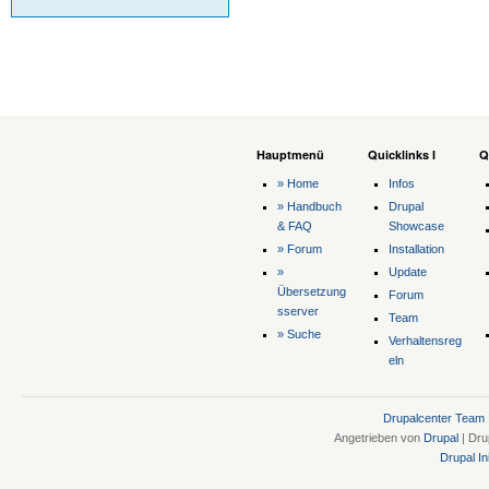
Hauptmenü
Quicklinks I
Q
» Home
Infos
» Handbuch
Drupal
& FAQ
Showcase
» Forum
Installation
»
Update
Übersetzung
Forum
sserver
Team
» Suche
Verhaltensreg
eln
Drupalcenter Team
Angetrieben von
Drupal
| Dru
Drupal Ini