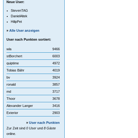
Neue User:
StevenTAG
DanielAltek
HilipPet
»
Alle User anzeigen
User nach Punkten sortiert:
wla
9466
stBorchert
6003
quiptime
4972
Tobias Bähr
4019
bv
3924
ronald
3857
md
3717
Thoor
3678
Alexander Langer
3416
Exterior
2903
»
User nach Punkten
Zur Zeit sind
0 User
und
8 Gäste
online.