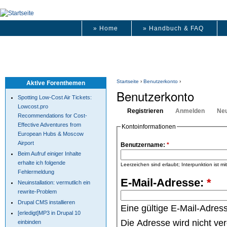
» Home
» Handbuch & FAQ
Aktive Forenthemen
Startseite
›
Benutzerkonto
›
Benutzerkonto
Spotting Low-Cost Air Tickets:
Lowcost.pro
Registrieren
Anmelden
Neu
Recommendations for Cost-
Effective Adventures from
Kontoinformationen
European Hubs & Moscow
Airport
Benutzername:
*
Beim Aufruf einiger Inhalte
erhalte ich folgende
Leerzeichen sind erlaubt; Interpunktion ist m
Fehlermeldung
E-Mail-Adresse:
*
Neuinstallation: vermutlich ein
rewrite-Problem
Drupal CMS installieren
Eine gültige E-Mail-Adres
[erledigt]MP3 in Drupal 10
Die Adresse wird nicht ve
einbinden