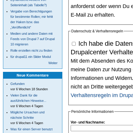
anforderst oder wenn Du e
Seiteninhalt (als Tabelle?)
Vergabe von Berechtigungen
E-Mail zu erhalten.
für bestimmte Rollen; mir fehlt
der Haken bzw. das
„Veröffentlicht“
Datenschutz & Verhaltensregeln
Medien und andere Daten mit
Feeds von Drupal 7 auf Drupal
Ich habe die Daten
10 migrieren
Drupalcenter Verhalt
Rolle erstellen nicht zu finden
für drupal11 ein Slider Modul
Mit dem Absenden des Kont
Weiter
meine Daten zur Nutzung 
Neue Kommentare
Informationen und Widerru
Gefunden
nicht an Dritte weitergeg
vor 6 Wochen 18 Stunden
Verhaltensregeln im Drupa
Vielen Dank für die
ausführlichen Hinweise...
vor 6 Wochen 4 Tagen
Persönliche Informationen
Mögliche Ursachen und
nächste Schritte
Vor- und Nachname:
vor 6 Wochen 4 Tagen
Was für einen Server benutzt