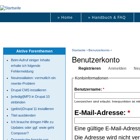
» Home
» Handbuch & FAQ
Aktive Forenthemen
Startseite
›
Benutzerkonto
›
Benutzerkonto
Beim Aufruf einiger Inhalte
erhalte ich folgende
Registrieren
Anmelden
Neu
Fehlermeldung
Neuinstallation: vermutlich ein
Kontoinformationen
rewrite-Problem
Benutzername:
*
Drupal CMS installieren
[erledigt]MP3 in Drupal 10
Leerzeichen sind erlaubt; Interpunktion ist m
einbinden
(gelöst)Drupal 11 installieren
E-Mail-Adresse:
*
Titel ausblenden
Ich brauche dringen Hilfe zu
Eine gültige E-Mail-Adres
Updates oder ggf. wwie geht
Composer?
Die Adresse wird nicht ve
Dynamische Ansicht von