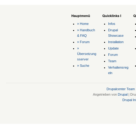
Hauptmenü
Quicklinks I
Q
» Home
Infos
» Handbuch
Drupal
& FAQ
Showcase
» Forum
Installation
»
Update
Übersetzung
Forum
sserver
Team
» Suche
Verhaltensreg
eln
Drupalcenter Team
Angetrieben von
Drupal
| Dru
Drupal Ini