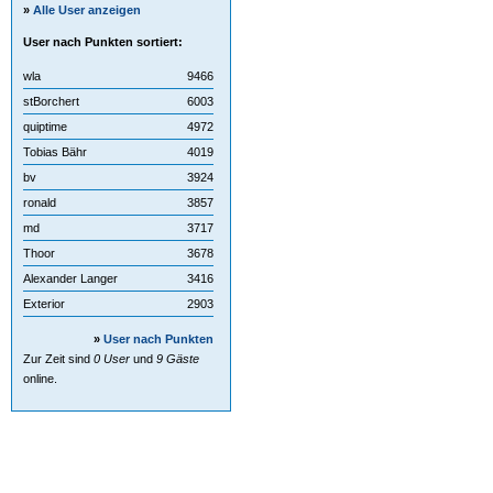
»
Alle User anzeigen
User nach Punkten sortiert:
wla
9466
stBorchert
6003
quiptime
4972
Tobias Bähr
4019
bv
3924
ronald
3857
md
3717
Thoor
3678
Alexander Langer
3416
Exterior
2903
»
User nach Punkten
Zur Zeit sind
0 User
und
9 Gäste
online.