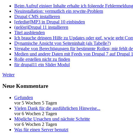
Beim Aufruf einiger Inhalte erhalte ich folgende Fehlermeldun
Neuinstallation: vermutlich ein rewrite-Problem
Drupal CMS installieren
[erledigt]MP3 in Drupal 10 einbinden
(gelöst)Drupal 11 installieren
Titel ausblenden
Ich brauche dringen Hilfe zu Updates oder ggf. wwie geht Co
Dynamische Ansicht von Seiteninhalt (als Tabelle?)
Vergabe von Berechtigungen für bestimmte Rollen; mir fehlt de
Medien und andere Daten mit Feeds von Drupal 7 auf Drupal 1
Rolle erstellen nicht zu finden
für drupal11 ein Slider Modul
Weiter
Neue Kommentare
Gefunden
vor 5 Wochen 5 Tagen
Vielen Dank für die ausführlichen Hinweise...
vor 6 Wochen 2 Tagen
Mögliche Ursachen und nächste Schritte
vor 6 Wochen 2 Tagen
Was für einen Server benutzt