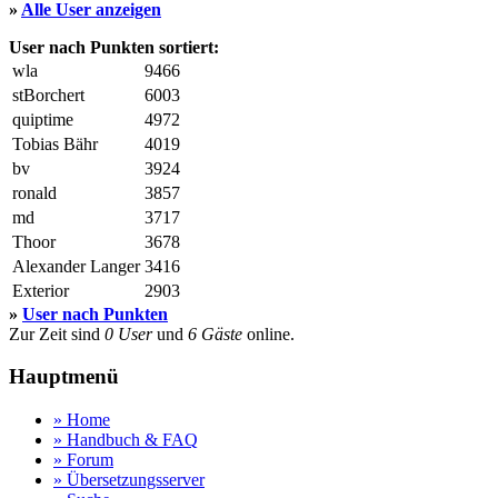
»
Alle User anzeigen
User nach Punkten sortiert:
wla
9466
stBorchert
6003
quiptime
4972
Tobias Bähr
4019
bv
3924
ronald
3857
md
3717
Thoor
3678
Alexander Langer
3416
Exterior
2903
»
User nach Punkten
Zur Zeit sind
0 User
und
6 Gäste
online.
Hauptmenü
» Home
» Handbuch & FAQ
» Forum
» Übersetzungsserver