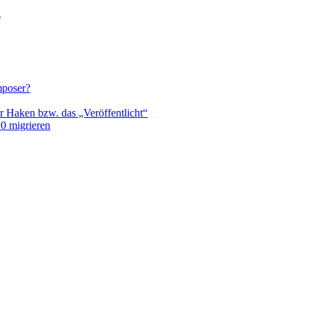
g
mposer?
r Haken bzw. das „Veröffentlicht“
0 migrieren