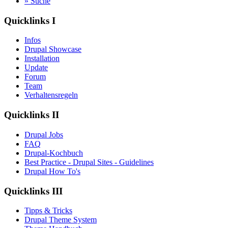
» Suche
Quicklinks I
Infos
Drupal Showcase
Installation
Update
Forum
Team
Verhaltensregeln
Quicklinks II
Drupal Jobs
FAQ
Drupal-Kochbuch
Best Practice - Drupal Sites - Guidelines
Drupal How To's
Quicklinks III
Tipps & Tricks
Drupal Theme System