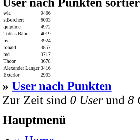
User nach Punkten sortier
wla
9466
stBorchert
6003
quiptime
4972
Tobias Bähr
4019
bv
3924
ronald
3857
md
3717
Thoor
3678
Alexander Langer
3416
Exterior
2903
»
User nach Punkten
Zur Zeit sind
0 User
und
8 
Hauptmenü