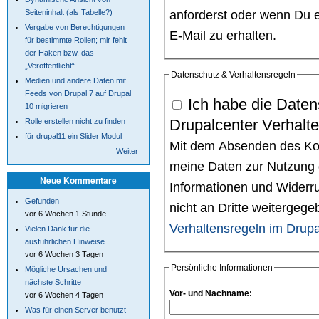
anforderst oder wenn Du e
Seiteninhalt (als Tabelle?)
Vergabe von Berechtigungen
E-Mail zu erhalten.
für bestimmte Rollen; mir fehlt
der Haken bzw. das
„Veröffentlicht“
Datenschutz & Verhaltensregeln
Medien und andere Daten mit
Feeds von Drupal 7 auf Drupal
Ich habe die Daten
10 migrieren
Drupalcenter Verhalt
Rolle erstellen nicht zu finden
für drupal11 ein Slider Modul
Mit dem Absenden des Kont
Weiter
meine Daten zur Nutzung 
Neue Kommentare
Informationen und Widerru
Gefunden
nicht an Dritte weitergeg
vor 6 Wochen 1 Stunde
Verhaltensregeln im Drupa
Vielen Dank für die
ausführlichen Hinweise...
vor 6 Wochen 3 Tagen
Persönliche Informationen
Mögliche Ursachen und
nächste Schritte
Vor- und Nachname:
vor 6 Wochen 4 Tagen
Was für einen Server benutzt