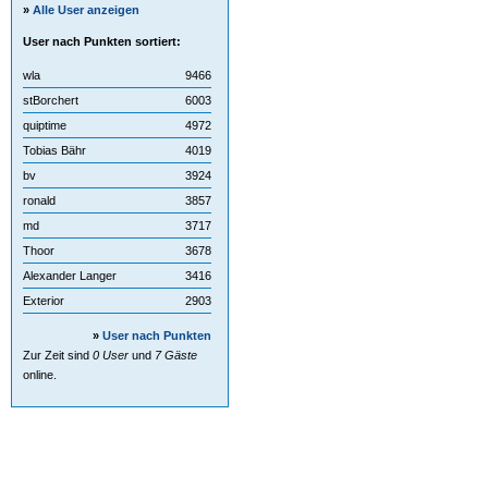
»
Alle User anzeigen
User nach Punkten sortiert:
wla
9466
stBorchert
6003
quiptime
4972
Tobias Bähr
4019
bv
3924
ronald
3857
md
3717
Thoor
3678
Alexander Langer
3416
Exterior
2903
»
User nach Punkten
Zur Zeit sind
0 User
und
7 Gäste
online.