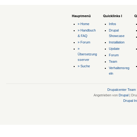
Hauptmenü
Quicklinks I
Q
» Home
Infos
» Handbuch
Drupal
& FAQ
Showcase
» Forum
Installation
»
Update
Übersetzung
Forum
sserver
Team
» Suche
Verhaltensreg
eln
Drupalcenter Team
Angetrieben von
Drupal
| Dru
Drupal Ini