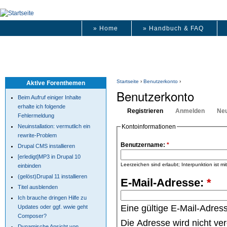
» Home
» Handbuch & FAQ
Aktive Forenthemen
Startseite
›
Benutzerkonto
›
Benutzerkonto
Beim Aufruf einiger Inhalte
erhalte ich folgende
Registrieren
Anmelden
Neu
Fehlermeldung
Neuinstallation: vermutlich ein
Kontoinformationen
rewrite-Problem
Benutzername:
*
Drupal CMS installieren
[erledigt]MP3 in Drupal 10
Leerzeichen sind erlaubt; Interpunktion ist m
einbinden
(gelöst)Drupal 11 installieren
E-Mail-Adresse:
*
Titel ausblenden
Ich brauche dringen Hilfe zu
Eine gültige E-Mail-Adres
Updates oder ggf. wwie geht
Composer?
Die Adresse wird nicht ve
Dynamische Ansicht von