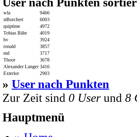
User nach Punkten sortier
wla
9466
stBorchert
6003
quiptime
4972
Tobias Bähr
4019
bv
3924
ronald
3857
md
3717
Thoor
3678
Alexander Langer
3416
Exterior
2903
»
User nach Punkten
Zur Zeit sind
0 User
und
8 
Hauptmenü