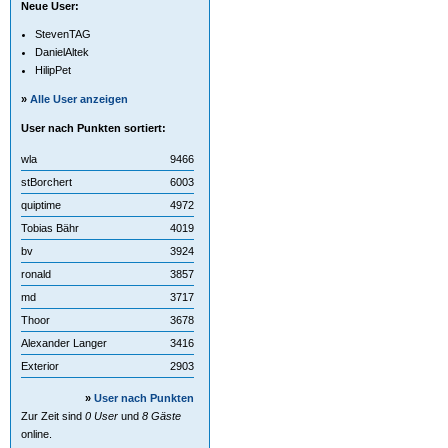
Neue User:
StevenTAG
DanielAltek
HilipPet
»
Alle User anzeigen
User nach Punkten sortiert:
wla
9466
stBorchert
6003
quiptime
4972
Tobias Bähr
4019
bv
3924
ronald
3857
md
3717
Thoor
3678
Alexander Langer
3416
Exterior
2903
»
User nach Punkten
Zur Zeit sind
0 User
und
8 Gäste
online.