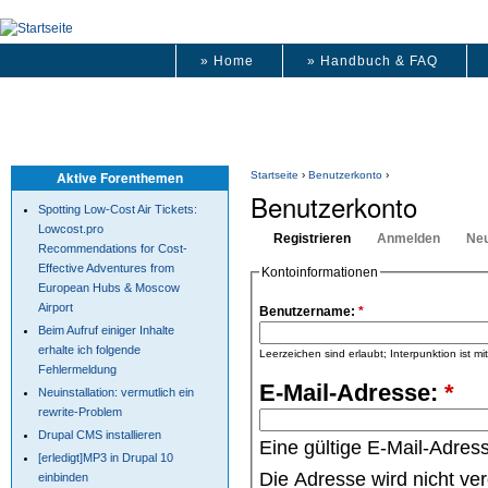
» Home
» Handbuch & FAQ
Aktive Forenthemen
Startseite
›
Benutzerkonto
›
Benutzerkonto
Spotting Low-Cost Air Tickets:
Lowcost.pro
Registrieren
Anmelden
Neu
Recommendations for Cost-
Effective Adventures from
Kontoinformationen
European Hubs & Moscow
Airport
Benutzername:
*
Beim Aufruf einiger Inhalte
erhalte ich folgende
Leerzeichen sind erlaubt; Interpunktion ist m
Fehlermeldung
E-Mail-Adresse:
*
Neuinstallation: vermutlich ein
rewrite-Problem
Drupal CMS installieren
Eine gültige E-Mail-Adres
[erledigt]MP3 in Drupal 10
Die Adresse wird nicht ve
einbinden