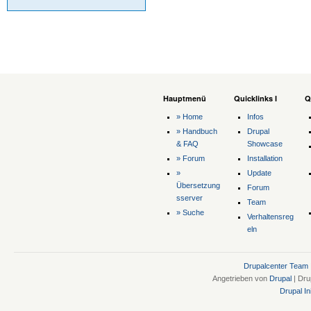
Hauptmenü
Quicklinks I
Q
» Home
Infos
» Handbuch
Drupal
& FAQ
Showcase
» Forum
Installation
»
Update
Übersetzung
Forum
sserver
Team
» Suche
Verhaltensreg
eln
Drupalcenter Team
Angetrieben von
Drupal
| Dru
Drupal Ini