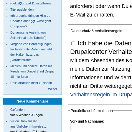
(gelöst)Drupal 11 installieren
anforderst oder wenn Du e
Titel ausblenden
E-Mail zu erhalten.
Ich brauche dringen Hilfe zu
Updates oder ggf. wwie geht
Composer?
Datenschutz & Verhaltensregeln
Dynamische Ansicht von
Seiteninhalt (als Tabelle?)
Ich habe die Daten
Vergabe von Berechtigungen
für bestimmte Rollen; mir fehlt
Drupalcenter Verhalt
der Haken bzw. das
Mit dem Absenden des Kont
„Veröffentlicht“
Medien und andere Daten mit
meine Daten zur Nutzung 
Feeds von Drupal 7 auf Drupal
Informationen und Widerru
10 migrieren
Rolle erstellen nicht zu finden
nicht an Dritte weitergeg
Weiter
Verhaltensregeln im Drupa
Neue Kommentare
Gefunden
Persönliche Informationen
vor 5 Wochen 3 Tagen
Vielen Dank für die
Vor- und Nachname:
ausführlichen Hinweise...
vor 6 Wochen 17 Stunden