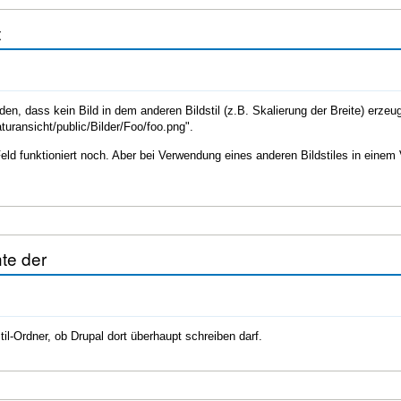
t
n, dass kein Bild in dem anderen Bildstil (z.B. Skalierung der Breite) erzeug
iaturansicht/public/Bilder/Foo/foo.png".
ld funktioniert noch. Aber bei Verwendung eines anderen Bildstiles in einem V
te der
til-Ordner, ob Drupal dort überhaupt schreiben darf.