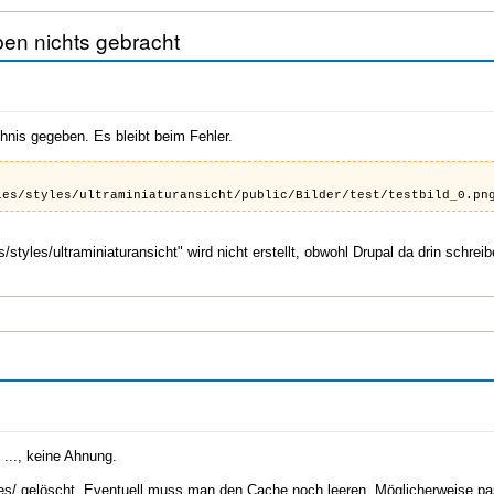
ben nichts gebracht
hnis gegeben. Es bleibt beim Fehler.
les/styles/ultraminiaturansicht/public/Bilder/test/testbild_0.pn
es/styles/ultraminiaturansicht" wird nicht erstellt, obwohl Drupal da drin schrei
..., keine Ahnung.
yles/ gelöscht. Eventuell muss man den Cache noch leeren. Möglicherweise pa