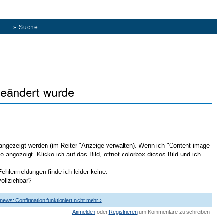
» Suche
 geändert wurde
box angezeigt werden (im Reiter "Anzeige verwalten). Wenn ich "Content image
le angezeigt. Klicke ich auf das Bild, offnet colorbox dieses Bild und ich
 Fehlermeldungen finde ich leider keine.
vollziehbar?
enews: Confirmation funktioniert nicht mehr ›
Anmelden
oder
Registrieren
um Kommentare zu schreiben