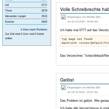
md
3717
Volle Schreibrechte ha
Thoor
3678
Alexander Langer
3416
Eingetragen von McAldo (84)
am 15.10.2019 - 18:09 Uhr
Exterior
2903
»
User nach Punkten
Ich habe mal 0777 auf das Verzeic
Zur Zeit sind
0 User
und
8 Gäste
online.
Typ page not found
Nachricht /sites/default/fi
Das Verzeichnis "/sites/default/fil
Gelöst
Eingetragen von McAldo (84)
am 15.10.2019 - 19:07 Uhr
Das Problem ist gelöst. Wie genau 
Ich habe alle Verzeichnisse in st