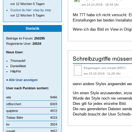
vor 12 Wochen 5 Tagen
am 14.10.2019 - 18:34 Uhr
Guckst du hier: step by step
Mit 777 habe ich nicht versucht. E
vor 12 Wochen 5 Tagen
Einstellungen bei beiden Installa
Statistik
Wenn ich das Bild im View in Origi
Beiträge im Forum:
250295
Registrierte User:
20534
Neue User:
Schreibzugriffe müssen
Thomaslef
DanielAltek
Eingetragen von ronald (3857)
HilipPet
am 15.10.2019 - 11:29 Uhr
»
Alle User anzeigen
wenn andere Styles angwendet wer
User nach Punkten sortiert:
Um einen Style anzuwenden, erzeug
wla
9466
Wurde der Style noch nie verwendet
Dies gilt für jedes einzelne Bild.
stBorchert
6003
Die neu gerenderten Dateien werde
quiptime
4972
Deshalb braucht der User Schreib-
Tobias Bähr
4019
bv
3924
ronald
3857