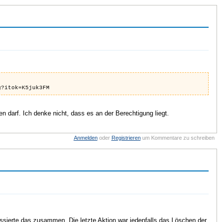
g?itok=K5juk3FM
ben darf. Ich denke nicht, dass es an der Berechtigung liegt.
Anmelden
oder
Registrieren
um Kommentare zu schreiben
ssierte das zusammen. Die letzte Aktion war jedenfalls das Löschen der