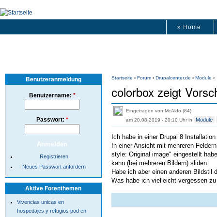
» Home
Benutzeranmeldung
Startseite
›
Forum
›
Drupalcenter.de
›
Module
›
colorbox zeigt Vorsc
Benutzername:
*
Eingetragen von McAldo (84)
Passwort:
*
Module
am 20.08.2019 - 20:10 Uhr
in
Ich habe in einer Drupal 8 Installation 
In einer Ansicht mit mehreren Feldern 
style: Original image" eingestellt hab
Registrieren
kann (bei mehreren Bildern) sliden.
Neues Passwort anfordern
Habe ich aber einen anderen Bildstil d
Was habe ich vielleicht vergessen zu 
Aktive Forenthemen
Vivencias unicas en
hospedajes y refugios pod en