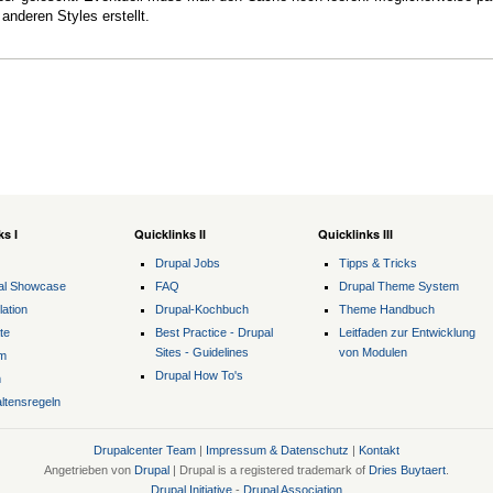
anderen Styles erstellt.
ks I
Quicklinks II
Quicklinks III
Drupal Jobs
Tipps & Tricks
al Showcase
FAQ
Drupal Theme System
lation
Drupal-Kochbuch
Theme Handbuch
te
Best Practice - Drupal
Leitfaden zur Entwicklung
Sites - Guidelines
von Modulen
m
Drupal How To's
m
ltensregeln
Drupalcenter Team
|
Impressum & Datenschutz
|
Kontakt
Angetrieben von
Drupal
| Drupal is a registered trademark of
Dries Buytaert
.
Drupal Initiative
-
Drupal Association