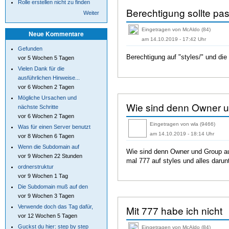
Rolle erstellen nicht zu finden
Berechtigung sollte pa
Weiter
Eingetragen von McAldo (84)
Neue Kommentare
am 14.10.2019 - 17:42 Uhr
Gefunden
Berechtigung auf "styles/" und di
vor 5 Wochen 5 Tagen
Vielen Dank für die
ausführlichen Hinweise...
vor 6 Wochen 2 Tagen
Mögliche Ursachen und
Wie sind denn Owner 
nächste Schritte
vor 6 Wochen 2 Tagen
Eingetragen von wla (9466)
Was für einen Server benutzt
am 14.10.2019 - 18:14 Uhr
vor 8 Wochen 6 Tagen
Wenn die Subdomain auf
Wie sind denn Owner und Group auf
vor 9 Wochen 22 Stunden
mal 777 auf styles und alles darun
ordnerstruktur
vor 9 Wochen 1 Tag
Die Subdomain muß auf den
vor 9 Wochen 3 Tagen
Mit 777 habe ich nicht
Verwende doch das Tag dafür,
vor 12 Wochen 5 Tagen
Guckst du hier: step by step
Eingetragen von McAldo (84)