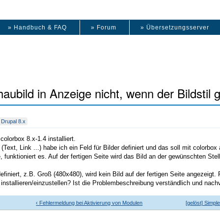
» Handbuch & FAQ
» Forum
» Übersetzungsserver
haubild in Anzeige nicht, wenn der Bildstil
Drupal 8.x
colorbox 8.x-1.4 installiert.
(Text, Link ...) habe ich ein Feld für Bilder definiert und das soll mit color
e, funktioniert es. Auf der fertigen Seite wird das Bild an der gewünschten Stel
efiniert, z.B. Groß (480x480), wird kein Bild auf der fertigen Seite angezeigt.
installieren/einzustellen? Ist die Problembeschreibung verständlich und nach
‹ Fehlermeldung bei Aktivierung von Modulen
[gelöst] Simpl