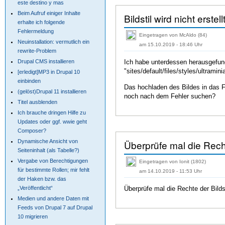
este destino y mas
Beim Aufruf einiger Inhalte
Bildstil wird nicht erstell
erhalte ich folgende
Fehlermeldung
Eingetragen von McAldo (84)
Neuinstallation: vermutlich ein
am 15.10.2019 - 18:46 Uhr
rewrite-Problem
Drupal CMS installieren
Ich habe unterdessen herausgefunde
"sites/default/files/styles/ultramin
[erledigt]MP3 in Drupal 10
einbinden
Das hochladen des Bildes in das Fe
(gelöst)Drupal 11 installieren
noch nach dem Fehler suchen?
Titel ausblenden
Ich brauche dringen Hilfe zu
Updates oder ggf. wwie geht
Composer?
Überprüfe mal die Rech
Dynamische Ansicht von
Seiteninhalt (als Tabelle?)
Vergabe von Berechtigungen
Eingetragen von Ionit (1802)
für bestimmte Rollen; mir fehlt
am 14.10.2019 - 11:53 Uhr
der Haken bzw. das
Überprüfe mal die Rechte der Bilds
„Veröffentlicht“
Medien und andere Daten mit
Feeds von Drupal 7 auf Drupal
10 migrieren