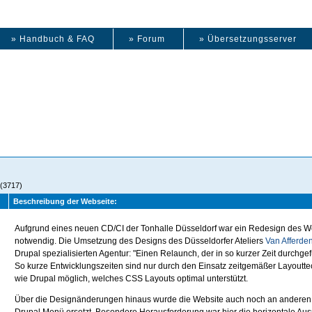
» Handbuch & FAQ
» Forum
» Übersetzungsserver
 (3717)
Beschreibung der Webseite:
Aufgrund eines neuen CD/CI der Tonhalle Düsseldorf war ein Redesign des We
notwendig. Die Umsetzung des Designs des Düsseldorfer Ateliers
Van Afferde
Drupal spezialisierten Agentur: "Einen Relaunch, der in so kurzer Zeit durchgef
So kurze Entwicklungszeiten sind nur durch den Einsatz zeitgemäßer Layout
wie Drupal möglich, welches CSS Layouts optimal unterstützt.
Über die Designänderungen hinaus wurde die Website auch noch an anderen Ste