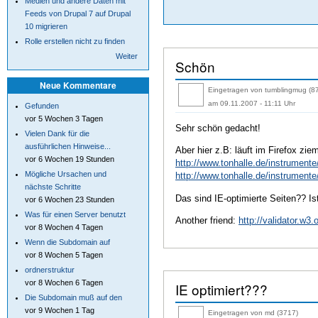
Medien und andere Daten mit
Feeds von Drupal 7 auf Drupal
10 migrieren
Rolle erstellen nicht zu finden
Weiter
Schön
Neue Kommentare
Eingetragen von tumblingmug (8
am 09.11.2007 - 11:11 Uhr
Gefunden
vor 5 Wochen 3 Tagen
Sehr schön gedacht!
Vielen Dank für die
ausführlichen Hinweise...
Aber hier z.B: läuft im Firefox zi
vor 6 Wochen 19 Stunden
http://www.tonhalle.de/instrumente
Mögliche Ursachen und
http://www.tonhalle.de/instrumente/
nächste Schritte
Das sind IE-optimierte Seiten?? Is
vor 6 Wochen 23 Stunden
Was für einen Server benutzt
Another friend:
http://validator.w3.
vor 8 Wochen 4 Tagen
Wenn die Subdomain auf
vor 8 Wochen 5 Tagen
ordnerstruktur
vor 8 Wochen 6 Tagen
IE optimiert???
Die Subdomain muß auf den
vor 9 Wochen 1 Tag
Eingetragen von md (3717)