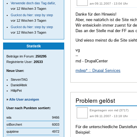
Verwende doch das Tag dafür,
am 09.11.2007 - 13:04 Uhr
vor 12 Wochen 3 Tagen
Danke für den Hinweis!
Guckst du hier: step by step
Aber, nee natürlich ist die Site nic
vor 12 Wochen 3 Tagen
Wir entwickeln immer zuerst für 
Guckst du hier: step by step
Das an der Stelle mal der FF aus d
vor 12 Wochen 3 Tagen
Und wieso meinst du die Site sieh
Statistik
vg
--
Beiträge im Forum:
250295
md - DrupalCenter
Registrierte User:
20533
mdwp* :: Drupal Services
Neue User:
StevenTAG
DanielAltek
HilipPet
Problem gelöst
»
Alle User anzeigen
User nach Punkten sortiert:
Eingetragen von md (3717)
am 09.11.2007 - 13:18 Uhr
wla
9466
stBorchert
6003
Für die unterschiedliche Darstellu
quiptime
4972
Beispiel: