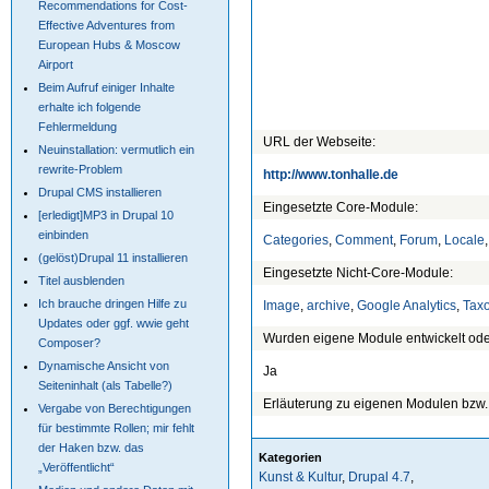
Recommendations for Cost-
Effective Adventures from
European Hubs & Moscow
Airport
Beim Aufruf einiger Inhalte
erhalte ich folgende
Fehlermeldung
URL der Webseite:
Neuinstallation: vermutlich ein
rewrite-Problem
http://www.tonhalle.de
Drupal CMS installieren
Eingesetzte Core-Module:
[erledigt]MP3 in Drupal 10
einbinden
Categories
,
Comment
,
Forum
,
Locale
(gelöst)Drupal 11 installieren
Eingesetzte Nicht-Core-Module:
Titel ausblenden
Ich brauche dringen Hilfe zu
Image
,
archive
,
Google Analytics
,
Tax
Updates oder ggf. wwie geht
Wurden eigene Module entwickelt ode
Composer?
Dynamische Ansicht von
Ja
Seiteninhalt (als Tabelle?)
Erläuterung zu eigenen Modulen bzw.
Vergabe von Berechtigungen
für bestimmte Rollen; mir fehlt
der Haken bzw. das
Kategorien
„Veröffentlicht“
Kunst & Kultur
,
Drupal 4.7
,