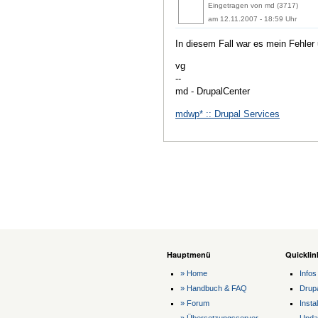
Eingetragen von md (3717)
am 12.11.2007 - 18:59 Uhr
In diesem Fall war es mein Fehler 
vg
--
md - DrupalCenter
mdwp* :: Drupal Services
Hauptmenü
Quicklin
» Home
Infos
» Handbuch & FAQ
Drup
» Forum
Instal
» Übersetzungsserver
Upda