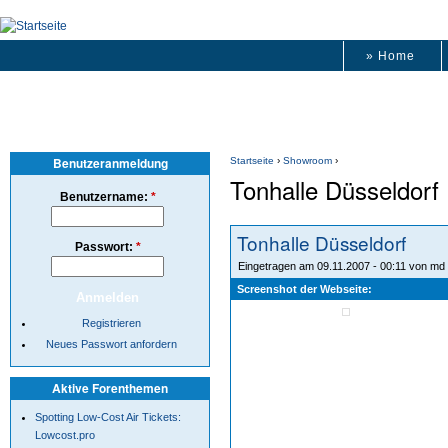
» Home
Benutzeranmeldung
Startseite
›
Showroom
›
Tonhalle Düsseldorf
Benutzername:
*
Tonhalle Düsseldorf
Passwort:
*
Eingetragen am 09.11.2007 - 00:11 von md
Screenshot der Webseite:
Registrieren
Neues Passwort anfordern
Aktive Forenthemen
Spotting Low-Cost Air Tickets:
Lowcost.pro