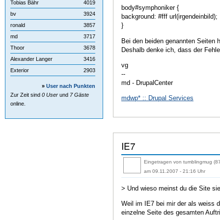
Tobias Bähr
4019
body#symphoniker {
bv
3924
background: #fff url(irgendeinbild);
}
ronald
3857
md
3717
Bei den beiden genannten Seiten h
Thoor
3678
Deshalb denke ich, dass der Fehler
Alexander Langer
3416
vg
Exterior
2903
--
md - DrupalCenter
»
User nach Punkten
Zur Zeit sind
0 User
und
7 Gäste
mdwp* :: Drupal Services
online.
IE7
Eingetragen von tumblingmug (8
am 09.11.2007 - 21:16 Uhr
> Und wieso meinst du die Site si
Weil im IE7 bei mir der als weiss 
einzelne Seite des gesamten Auftri