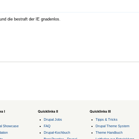
und die bestraft der IE gnadenlos.
ks I
Quicklinks II
Quicklinks III
Drupal Jobs
Tipps & Tricks
al Showcase
FAQ
Drupal Theme System
lation
Drupal-Kochbuch
Theme Handbuch
te
Best Practice - Drupal
Leitfaden zur Entwicklung