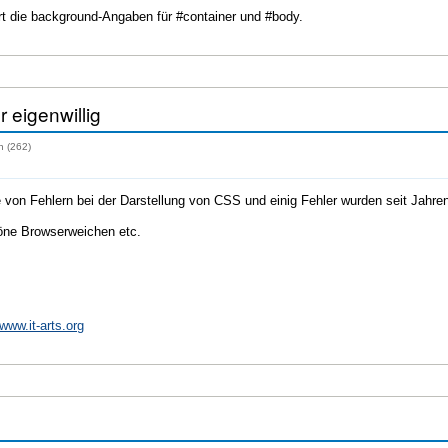
ert die background-Angaben für #container und #body.
r eigenwillig
n (262)
le von Fehlern bei der Darstellung von CSS und einig Fehler wurden seit Jahre
höne Browserweichen etc.
/www.it-arts.org