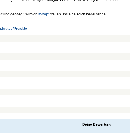
ichtung eines mehrstufigen Navigations Menü. Dieses ist jetzt einfach über
lt und gepflegt. Wir von
mdwp*
freuen uns eine solch bedeutende
/mdwp.de/Projekte
Deine Bewertung: