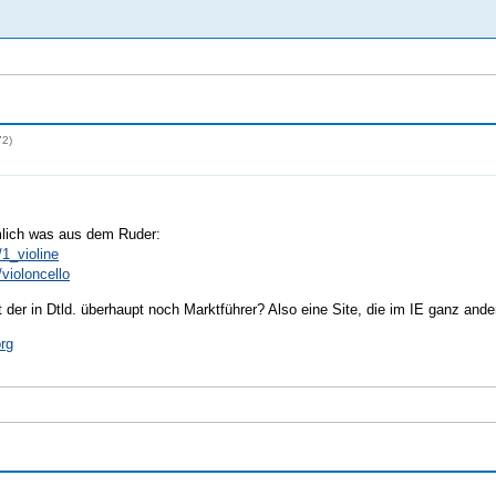
72)
emlich was aus dem Ruder:
/1_violine
violoncello
t der in Dtld. überhaupt noch Marktführer? Also eine Site, die im IE ganz ande
org