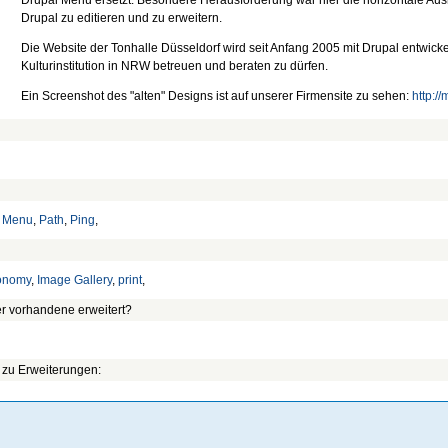
Drupal Menü ersetzt. Besondere Herausforderung war hier die horizontale Ausr
Drupal zu editieren und zu erweitern.
Die Website der Tonhalle Düsseldorf wird seit Anfang 2005 mit Drupal entwicke
Kulturinstitution in NRW betreuen und beraten zu dürfen.
Ein Screenshot des "alten" Designs ist auf unserer Firmensite zu sehen:
http:/
,
Menu
,
Path
,
Ping
,
onomy
,
Image Gallery
,
print
,
r vorhandene erweitert?
 zu Erweiterungen: