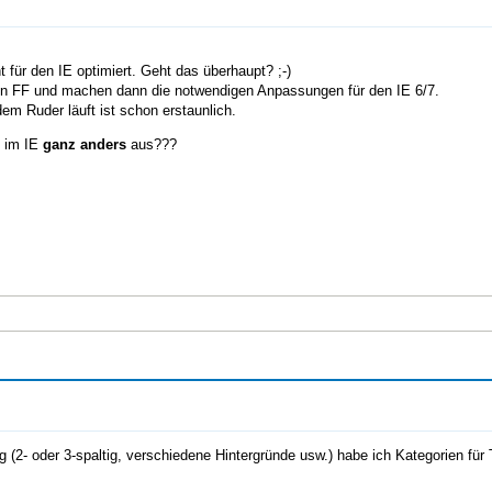
ht für den IE optimiert. Geht das überhaupt? ;-)
den FF und machen dann die notwendigen Anpassungen für den IE 6/7.
em Ruder läuft ist schon erstaunlich.
t im IE
ganz anders
aus???
ng (2- oder 3-spaltig, verschiedene Hintergründe usw.) habe ich Kategorien f