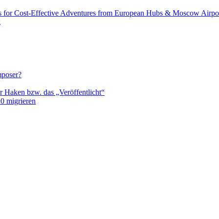
s for Cost-Effective Adventures from European Hubs & Moscow Airpo
g
mposer?
r Haken bzw. das „Veröffentlicht“
0 migrieren