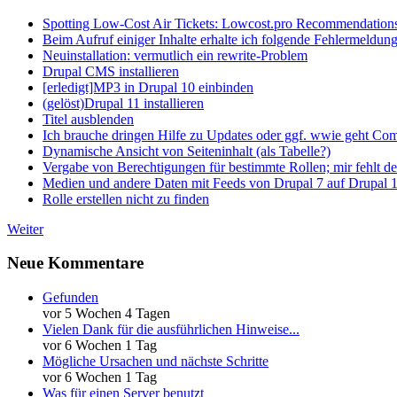
Spotting Low-Cost Air Tickets: Lowcost.pro Recommendation
Beim Aufruf einiger Inhalte erhalte ich folgende Fehlermeldun
Neuinstallation: vermutlich ein rewrite-Problem
Drupal CMS installieren
[erledigt]MP3 in Drupal 10 einbinden
(gelöst)Drupal 11 installieren
Titel ausblenden
Ich brauche dringen Hilfe zu Updates oder ggf. wwie geht Co
Dynamische Ansicht von Seiteninhalt (als Tabelle?)
Vergabe von Berechtigungen für bestimmte Rollen; mir fehlt de
Medien und andere Daten mit Feeds von Drupal 7 auf Drupal 1
Rolle erstellen nicht zu finden
Weiter
Neue Kommentare
Gefunden
vor 5 Wochen 4 Tagen
Vielen Dank für die ausführlichen Hinweise...
vor 6 Wochen 1 Tag
Mögliche Ursachen und nächste Schritte
vor 6 Wochen 1 Tag
Was für einen Server benutzt