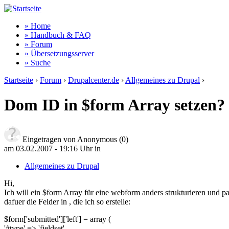
» Home
» Handbuch & FAQ
» Forum
» Übersetzungsserver
» Suche
Startseite
›
Forum
›
Drupalcenter.de
›
Allgemeines zu Drupal
›
Dom ID in $form Array setzen? [
Eingetragen von Anonymous (0)
am 03.02.2007 - 19:16 Uhr
in
Allgemeines zu Drupal
Hi,
Ich will ein $form Array für eine webform anders strukturieren und p
dafuer die Felder in , die ich so erstelle:
$form['submitted']['left'] = array (
'#type' => 'fieldset',