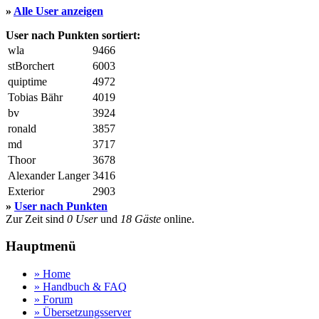
»
Alle User anzeigen
User nach Punkten sortiert:
wla
9466
stBorchert
6003
quiptime
4972
Tobias Bähr
4019
bv
3924
ronald
3857
md
3717
Thoor
3678
Alexander Langer
3416
Exterior
2903
»
User nach Punkten
Zur Zeit sind
0 User
und
18 Gäste
online.
Hauptmenü
» Home
» Handbuch & FAQ
» Forum
» Übersetzungsserver