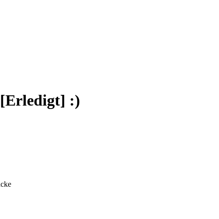
Erledigt] :)
acke