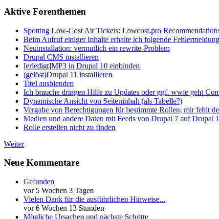
Aktive Forenthemen
Spotting Low-Cost Air Tickets: Lowcost.pro Recommendation
Beim Aufruf einiger Inhalte erhalte ich folgende Fehlermeldun
Neuinstallation: vermutlich ein rewrite-Problem
Drupal CMS installieren
[erledigt]MP3 in Drupal 10 einbinden
(gelöst)Drupal 11 installieren
Titel ausblenden
Ich brauche dringen Hilfe zu Updates oder ggf. wwie geht Co
Dynamische Ansicht von Seiteninhalt (als Tabelle?)
Vergabe von Berechtigungen für bestimmte Rollen; mir fehlt de
Medien und andere Daten mit Feeds von Drupal 7 auf Drupal 1
Rolle erstellen nicht zu finden
Weiter
Neue Kommentare
Gefunden
vor 5 Wochen 3 Tagen
Vielen Dank für die ausführlichen Hinweise...
vor 6 Wochen 13 Stunden
Mögliche Ursachen und nächste Schritte