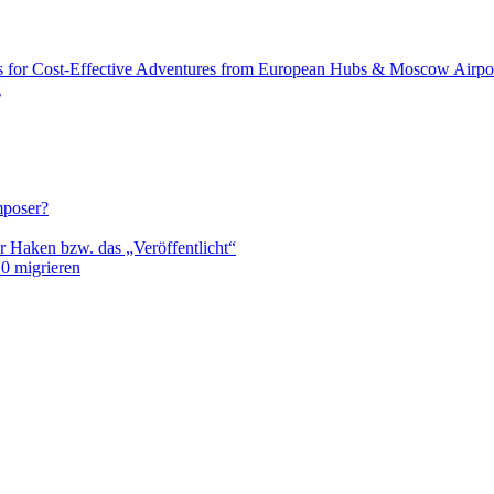
s for Cost-Effective Adventures from European Hubs & Moscow Airpo
g
mposer?
r Haken bzw. das „Veröffentlicht“
0 migrieren