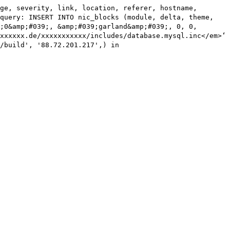
ge, severity, link, location, referer, hostname,
nquery: INSERT INTO nic_blocks (module, delta, theme,
;0&amp;#039;, &amp;#039;garland&amp;#039;, 0, 0,
xxxxxx.de/xxxxxxxxxxx/includes/database.mysql.inc</em>‘
/build', '88.72.201.217',) in