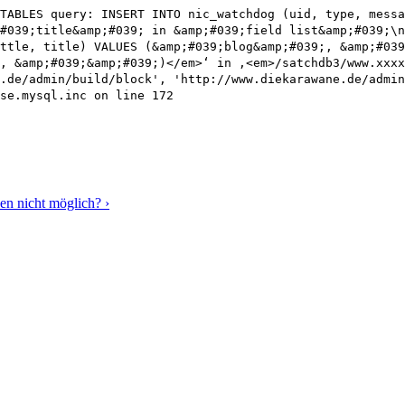
TABLES query: INSERT INTO nic_watchdog (uid, type, messa
#039;title&amp;#039; in &amp;#039;field list&amp;#039;\
ttle, title) VALUES (&amp;#039;blog&amp;#039;, &amp;#039
, &amp;#039;&amp;#039;)</em>‘ in ‚<em>/satchdb3/www.xxxx
.de/admin/build/block', 'http://www.diekarawane.de/admin
se.mysql.inc on line 172
en nicht möglich? ›