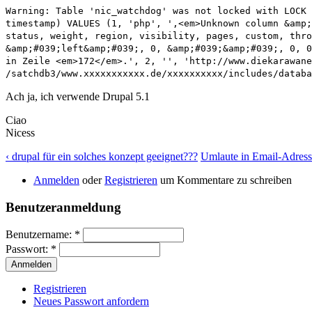
Warning: Table 'nic_watchdog' was not locked with LOCK 
timestamp) VALUES (1, 'php', '‚<em>Unknown column &amp;
status, weight, region, visibility, pages, custom, thro
&amp;#039;left&amp;#039;, 0, &amp;#039;&amp;#039;, 0, 0
in Zeile <em>172</em>.', 2, '', 'http://www.diekarawane
/satchdb3/www.xxxxxxxxxxx.de/xxxxxxxxxx/includes/databa
Ach ja, ich verwende Drupal 5.1
Ciao
Nicess
‹ drupal für ein solches konzept geeignet???
Umlaute in Email-Adress
Anmelden
oder
Registrieren
um Kommentare zu schreiben
Benutzeranmeldung
Benutzername:
*
Passwort:
*
Registrieren
Neues Passwort anfordern