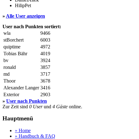
HilipPet
»
Alle User anzeigen
User nach Punkten sortiert:
wla
9466
stBorchert
6003
quiptime
4972
Tobias Bähr
4019
bv
3924
ronald
3857
md
3717
Thoor
3678
Alexander Langer
3416
Exterior
2903
»
User nach Punkten
Zur Zeit sind
0 User
und
4 Gäste
online.
Hauptmenü
» Home
» Handbuch & FAQ