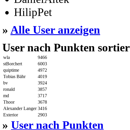
HilipPet
»
Alle User anzeigen
User nach Punkten sortier
wla
9466
stBorchert
6003
quiptime
4972
Tobias Bähr
4019
bv
3924
ronald
3857
md
3717
Thoor
3678
Alexander Langer
3416
Exterior
2903
»
User nach Punkten