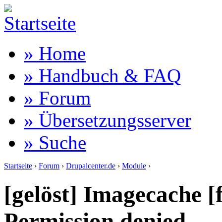
» Home
» Handbuch & FAQ
» Forum
» Übersetzungsserver
» Suche
Startseite
›
Forum
›
Drupalcenter.de
›
Module
›
[gelöst] Imagecache [
Permission denied