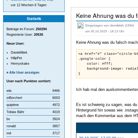
vor 12 Wochen 6 Tagen
Keine Ahnung was du f
Statistik
Eingetragen von dinmikkith (1594)
Beiträge im Forum:
250294
am 30.10.2025 - 18:13 Uhr
Registrierte User:
20535
Keine Ahnung was du falsch machst
Neue User:
DanielAltek
<a href="#" class="circle-b
HilipPet
.google-color {
Henryskake
color: #fff;
background-image: radial-g
»
Alle User anzeigen
}
User nach Punkten sortiert:
Ich hab mal den auskommentierte
wla
9466
stBorchert
6003
Es ist schwierig zu sagen, was d
quiptime
4972
Hintergrund hin sowas wie .instag
Tobias Bähr
4019
mach den Kommentar aus dem HTML-
bv
3924
ronald
3857
md
3717