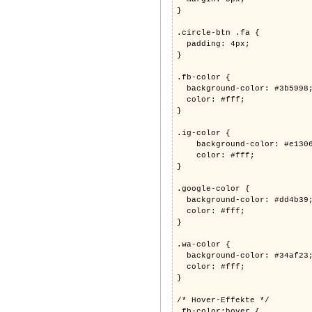
}
.circle-btn .fa {
padding: 4px;
}
.fb-color {
background-color: #3b5998
color: #fff;
}
.ig-color {
background-color: #e1306
color: #fff;
}
.google-color {
background-color: #dd4b39
color: #fff;
}
.wa-color {
background-color: #34af23
color: #fff;
}
/* Hover-Effekte */
.fb-color:hover {