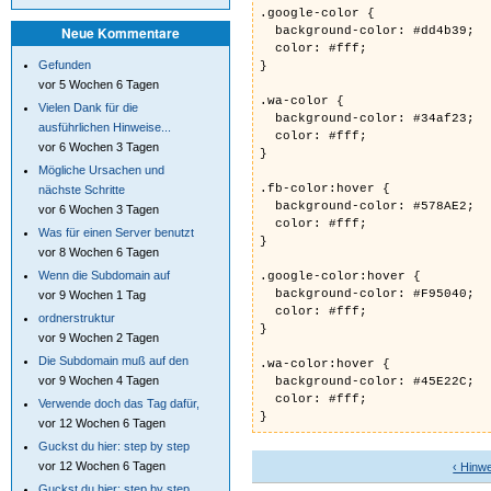
.google-color {
Neue Kommentare
background-color: #dd4b39;
color: #fff;
Gefunden
}
vor 5 Wochen 6 Tagen
.wa-color {
Vielen Dank für die
background-color: #34af23;
ausführlichen Hinweise...
color: #fff;
vor 6 Wochen 3 Tagen
}
Mögliche Ursachen und
.fb-color:hover {
nächste Schritte
background-color: #578AE2;
vor 6 Wochen 3 Tagen
color: #fff;
Was für einen Server benutzt
}
vor 8 Wochen 6 Tagen
Wenn die Subdomain auf
.google-color:hover {
background-color: #F95040;
vor 9 Wochen 1 Tag
color: #fff;
ordnerstruktur
}
vor 9 Wochen 2 Tagen
Die Subdomain muß auf den
.wa-color:hover {
vor 9 Wochen 4 Tagen
background-color: #45E22C;
color: #fff;
Verwende doch das Tag dafür,
}
vor 12 Wochen 6 Tagen
Guckst du hier: step by step
vor 12 Wochen 6 Tagen
‹ Hinw
Guckst du hier: step by step