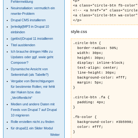
<p>
Fehlermeldung
<a class="circle-btn fb-color"
Neuinstallation: vermutlich ein
<!-- <a href="#" class="circl
rewrite-Problem
<a class="circle-btn wa-color"
Drupal CMS installieren
</p>
[erledigt]MP3 in Drupal 10
style.css
einbinden
(gelöst)Drupal 11 installieren
.circle-btn {
Titel ausblenden
border-radius: 50%;
Ich brauche dringen Hilfe zu
width: 30px;
Updates oder ggf. wwie geht
height: 30px;
Composer?
display: inline-block;
text-align: center;
Dynamische Ansicht von
line-height: 30px;
Seiteninhalt (als Tabelle?)
background-color: #fff;
Vergabe von Berechtigungen
margin: 5px;
für bestimmte Rollen; mir fehlt
}
der Haken bzw. das
.circle-btn .fa {
„Veröffentlicht“
padding: 4px;
Medien und andere Daten mit
}
Feeds von Drupal 7 auf Drupal
10 migrieren
.fb-color {
Rolle erstellen nicht zu finden
background-color: #3b5998;
color: #fff;
für drupal11 ein Slider Modul
}
Weiter