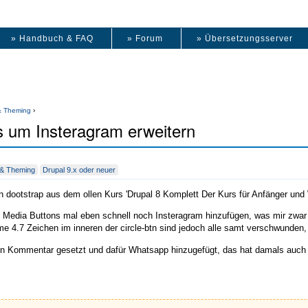
» Handbuch & FAQ
» Forum
» Übersetzungsserver
 Theming
›
s um Insteragram erweitern
& Theming
Drupal 9.x oder neuer
hin dootstrap aus dem ollen Kurs 'Drupal 8 Komplett Der Kurs für Anfänger und 
l Media Buttons mal eben schnell noch Insteragram hinzufügen, was mir zwar g
me 4.7 Zeichen im inneren der circle-btn sind jedoch alle samt verschwunden
en Kommentar gesetzt und dafür Whatsapp hinzugefügt, das hat damals auch f