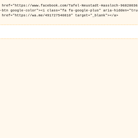
 href="https://www.facebook.com/Tafel-Neustadt-Hassloch-96828036
e-btn google-color"><i class="fa fa-google-plus" aria-hidden="tr
 href="https://wa.me/491727540810" target="_blank"></a>