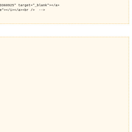
3360925" target="_blank"></a>
ue"></i></a><br /> -->