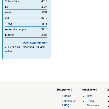
Tobias Bähr
4019
bv
3924
ronald
3857
md
3717
Thoor
3678
Alexander Langer
3416
Exterior
2903
»
User nach Punkten
Zur Zeit sind
0 User
und
23 Gäste
online.
Hauptmenü
Quicklinks I
Q
» Home
Infos
» Handbuch
Drupal
& FAQ
Showcase