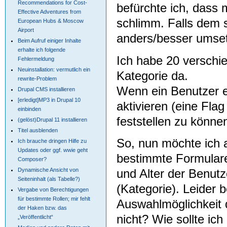
Recommendations for Cost-
befürchte ich, dass 
Effective Adventures from
schlimm. Falls dem s
European Hubs & Moscow
Airport
anders/besser umse
Beim Aufruf einiger Inhalte
erhalte ich folgende
Ich habe 20 verschie
Fehlermeldung
Neuinstallation: vermutlich ein
Kategorie da.
rewrite-Problem
Wenn ein Benutzer e
Drupal CMS installieren
[erledigt]MP3 in Drupal 10
aktivieren (eine Fla
einbinden
feststellen zu könne
(gelöst)Drupal 11 installieren
Titel ausblenden
So, nun möchte ich 
Ich brauche dringen Hilfe zu
Updates oder ggf. wwie geht
bestimmte Formulare 
Composer?
und Alter der Benut
Dynamische Ansicht von
Seiteninhalt (als Tabelle?)
(Kategorie). Leider 
Vergabe von Berechtigungen
für bestimmte Rollen; mir fehlt
Auswahlmöglichkeit d
der Haken bzw. das
nicht? Wie sollte i
„Veröffentlicht“