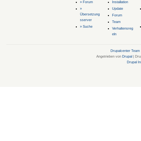
» Forum
Installation
»
Update
Übersetzung
Forum
sserver
Team
» Suche
Verhaltensreg
eln
Drupalcenter Team
Angetrieben von
Drupal
| Dru
Drupal Ini