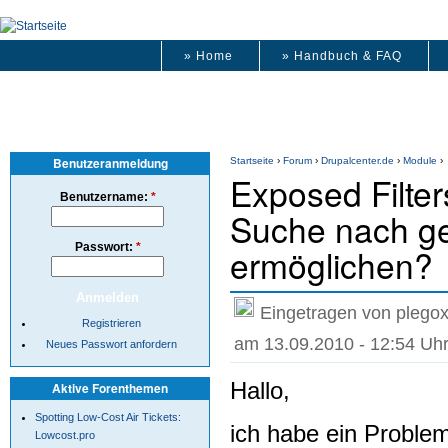
» Home
» Handbuch & FAQ
Benutzeranmeldung
Startseite
›
Forum
›
Drupalcenter.de
›
Module
›
Exposed Filte
Benutzername:
*
Suche nach ge
Passwort:
*
ermöglichen?
Eingetragen von plegox
Registrieren
am 13.09.2010 - 12:54 Uh
Neues Passwort anfordern
Hallo,
Aktive Forenthemen
Spotting Low-Cost Air Tickets:
ich habe ein Problem
Lowcost.pro