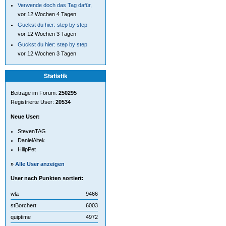
Verwende doch das Tag dafür,
vor 12 Wochen 4 Tagen
Guckst du hier: step by step
vor 12 Wochen 3 Tagen
Guckst du hier: step by step
vor 12 Wochen 3 Tagen
Statistik
Beiträge im Forum:
250295
Registrierte User:
20534
Neue User:
StevenTAG
DanielAltek
HilipPet
»
Alle User anzeigen
User nach Punkten sortiert:
wla
9466
stBorchert
6003
quiptime
4972