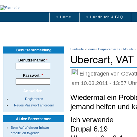
» Home
» Handbuch & FAQ
Benutzeranmeldung
Startseite
›
Forum
›
Drupalcenter.de
›
Module
›
Ubercart, VAT
Benutzername:
*
Eingetragen von Gevatt
Passwort:
*
am 10.03.2011 - 13:57 Uhr
Wiedermal ein Proble
Registrieren
jemand helfen und 
Neues Passwort anfordern
Ich verwende
Aktive Forenthemen
Drupal 6.19
Beim Aufruf einiger Inhalte
erhalte ich folgende