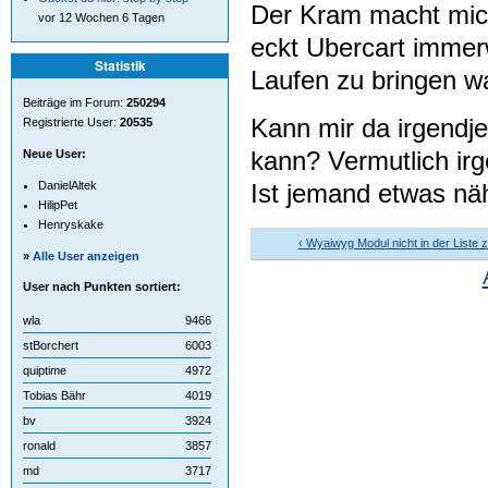
Der Kram macht mich
vor 12 Wochen 6 Tagen
eckt Ubercart immer
Statistik
Laufen zu bringen wa
Beiträge im Forum:
250294
Kann mir da irgendj
Registrierte User:
20535
kann? Vermutlich ir
Neue User:
Ist jemand etwas nä
DanielAltek
HilipPet
Henryskake
‹ Wyaiwyg Modul nicht in der Liste z
»
Alle User anzeigen
User nach Punkten sortiert:
wla
9466
stBorchert
6003
quiptime
4972
Tobias Bähr
4019
bv
3924
ronald
3857
md
3717