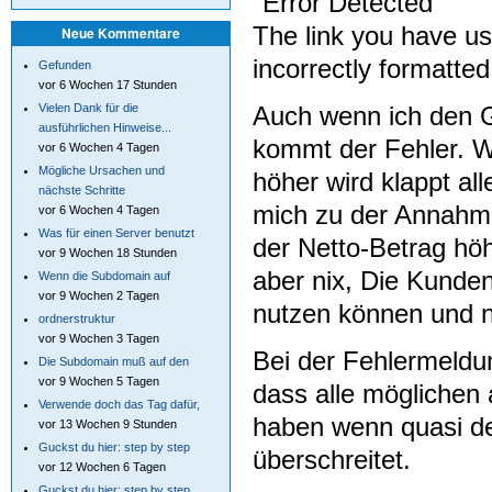
"Error Detected
The link you have u
Neue Kommentare
incorrectly formatte
Gefunden
vor 6 Wochen 17 Stunden
Auch wenn ich den G
Vielen Dank für die
ausführlichen Hinweise...
kommt der Fehler. W
vor 6 Wochen 4 Tagen
Mögliche Ursachen und
höher wird klappt al
nächste Schritte
mich zu der Annahme
vor 6 Wochen 4 Tagen
Was für einen Server benutzt
der Netto-Betrag höhe
vor 9 Wochen 18 Stunden
aber nix, Die Kunden
Wenn die Subdomain auf
vor 9 Wochen 2 Tagen
nutzen können und n
ordnerstruktur
vor 9 Wochen 3 Tagen
Bei der Fehlermeldu
Die Subdomain muß auf den
vor 9 Wochen 5 Tagen
dass alle möglichen
Verwende doch das Tag dafür,
haben wenn quasi de
vor 13 Wochen 9 Stunden
Guckst du hier: step by step
überschreitet.
vor 12 Wochen 6 Tagen
Guckst du hier: step by step