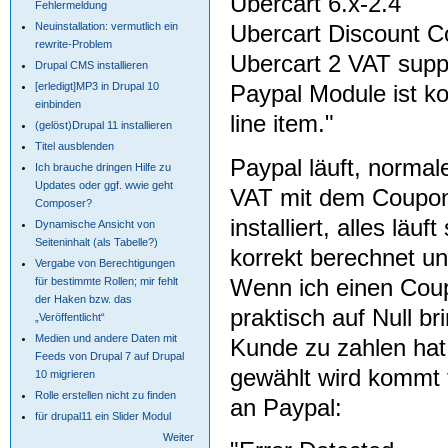
Ubercart 6.x-2.4
Fehlermeldung
Neuinstallation: vermutlich ein
Ubercart Discount C
rewrite-Problem
Ubercart 2 VAT suppo
Drupal CMS installieren
[erledigt]MP3 in Drupal 10
Paypal Module ist ko
einbinden
line item."
(gelöst)Drupal 11 installieren
Titel ausblenden
Paypal läuft, normal
Ich brauche dringen Hilfe zu
Updates oder ggf. wwie geht
VAT mit dem Coupon 
Composer?
installiert, alles lä
Dynamische Ansicht von
Seiteninhalt (als Tabelle?)
korrekt berechnet u
Vergabe von Berechtigungen
Wenn ich einen Coup
für bestimmte Rollen; mir fehlt
der Haken bzw. das
praktisch auf Null br
„Veröffentlicht“
Medien und andere Daten mit
Kunde zu zahlen ha
Feeds von Drupal 7 auf Drupal
gewählt wird kommt
10 migrieren
Rolle erstellen nicht zu finden
an Paypal:
für drupal11 ein Slider Modul
Weiter