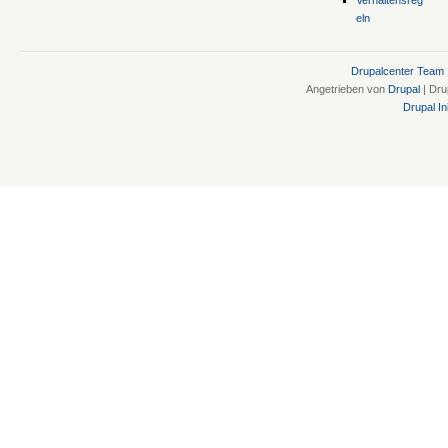
eln
Drupalcenter Team
Angetrieben von
Drupal
| Dru
Drupal Ini