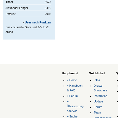
Thoor
3678
Alexander Langer
3416
Exterior
2903
»
User nach Punkten
Zur Zeit sind
0 User
und
17 Gäste
online.
Hauptmenü
Quicklinks I
Q
» Home
Infos
» Handbuch
Drupal
& FAQ
Showcase
» Forum
Installation
»
Update
Übersetzung
Forum
sserver
Team
» Suche
Verhaltensreg