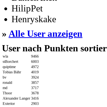
HilipPet
Henryskake
»
Alle User anzeigen
User nach Punkten sortier
wla
9466
stBorchert
6003
quiptime
4972
Tobias Bähr
4019
bv
3924
ronald
3857
md
3717
Thoor
3678
Alexander Langer
3416
Exterior
2903