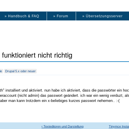
» Handbuch & FAQ
» Forum
» Übersetzungsserver
unktioniert nicht richtig
le
Drupal 5.x oder neuer
" installiert und aktiviert. nun habe ich aktiviert, dass die passwörter ein
eraccount (nicht admin) das passwort geändert. ich war ein wenig verduzt, al
t, aber man kann trotzdem ein x-beliebiges kurzes passwort nehemen.. :-(
‹ Texteditoren und Darstellung
Tinymce Instal