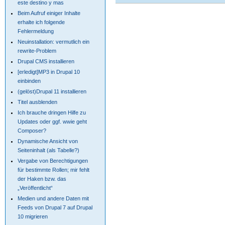
este destino y mas
Beim Aufruf einiger Inhalte
erhalte ich folgende
Fehlermeldung
Neuinstallation: vermutlich ein
rewrite-Problem
Drupal CMS installieren
[erledigt]MP3 in Drupal 10
einbinden
(gelöst)Drupal 11 installieren
Titel ausblenden
Ich brauche dringen Hilfe zu
Updates oder ggf. wwie geht
Composer?
Dynamische Ansicht von
Seiteninhalt (als Tabelle?)
Vergabe von Berechtigungen
für bestimmte Rollen; mir fehlt
der Haken bzw. das
„Veröffentlicht“
Medien und andere Daten mit
Feeds von Drupal 7 auf Drupal
10 migrieren