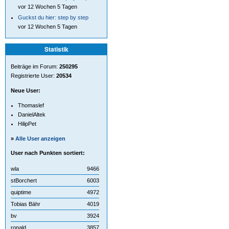
vor 12 Wochen 5 Tagen
Guckst du hier: step by step
vor 12 Wochen 5 Tagen
Statistik
Beiträge im Forum:
250295
Registrierte User:
20534
Neue User:
Thomaslef
DanielAltek
HilipPet
»
Alle User anzeigen
User nach Punkten sortiert:
wla
9466
stBorchert
6003
quiptime
4972
Tobias Bähr
4019
bv
3924
ronald
3857