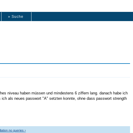
» Suche
 hoches niveau haben müssen und mindestens 6 ziffern lang. danach habe ich
s ich als neues passwort "A" setzten konnte, ohne dass passwort strength
lation no queries ›