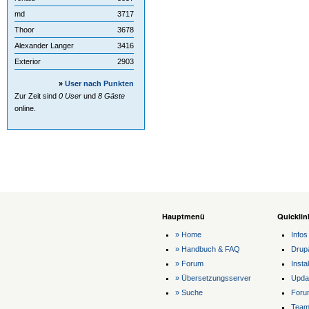
md
3717
Thoor
3678
Alexander Langer
3416
Exterior
2903
»
User nach Punkten
Zur Zeit sind
0 User
und
8 Gäste
online.
Hauptmenü
Quicklin
» Home
Infos
» Handbuch & FAQ
Drup
» Forum
Instal
» Übersetzungsserver
Upda
» Suche
Foru
Tea