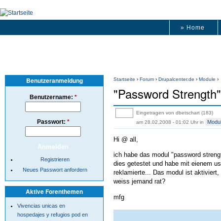
» Home
Benutzeranmeldung
Startseite
›
Forum
›
Drupalcenter.de
›
Module
›
"Password Strength" f
Benutzername:
*
Eingetragen von dbetschart (183)
Passwort:
*
Modu
am 28.02.2008 - 01:02 Uhr
in
Hi @ all,
ich habe das modul "password strength
Registrieren
dies getestet und habe mit eienem us
Neues Passwort anfordern
reklamierte... Das modul ist aktivier
weiss jemand rat?
Aktive Forenthemen
mfg
Vivencias unicas en
hospedajes y refugios pod en