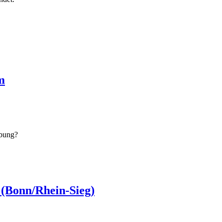
m
bung?
n (Bonn/Rhein-Sieg)