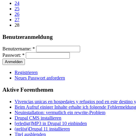
24
25
26
27
28
Benutzeranmeldung
Benutzername:
*
Passwort:
*
Registrieren
Neues Passwort anfordern
Aktive Forenthemen
Vivencias unicas en hospedajes y refugios pod en este destino 
Beim Aufruf einiger Inhalte erhalte ich folgende Fehlermeldun
Neuinstallation: vermutlich ein rewrite-Problem
Drupal CMS installieren
[erledigt]MP3 in Drupal 10 einbinden
(gelöst)Drupal 11 installieren
Titel ausblenden