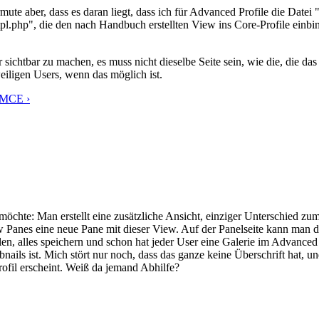
rmute aber, dass es daran liegt, dass ich für Advanced Profile die Datei
.tpl.php", die den nach Handbuch erstellten View ins Core-Profile einb
sichtbar zu machen, es muss nicht dieselbe Seite sein, wie die, die das
weiligen Users, wenn das möglich ist.
IMCE ›
öchte: Man erstellt eine zusätzliche Ansicht, einziger Unterschied zu
w Panes eine neue Pane mit dieser View. Auf der Panelseite kann man d
len, alles speichern und schon hat jeder User eine Galerie im Advance
bnails ist. Mich stört nur noch, dass das ganze keine Überschrift hat, u
rofil erscheint. Weiß da jemand Abhilfe?