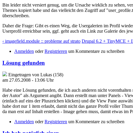
Bin leider nicht versiert genug, um die Ursache wirklich zu sehen, ve
Themes kopiert habe und das vielleicht den Zugriff auf "user_profile
überschreiben.
Daher die Frage: Gibt es einen Weg, die Usergalerien im Profil wieder 
Userprofil erreichbar sein, ggf. geht auch ein Link zur Galerie des je
‹ imagefield.module :: probleme auf strato
Drupal 6.2 + TinyMCE + 
Anmelden
oder
Registrieren
um Kommentare zu schreiben
Lösung gefunden
Eingetragen von Lukas (158)
am 27.05.2008 - 13:06 Uhr
Habe eine Lösung gefunden, die ich auch anderen nicht vorenthalten m
der Autor" als Argument angibt. Dann erstellt man unter Panels - Vie
(einfach auf eins der Pluszeichen klicken) und die View Pane auswäh
habe dort nur 1 item erlaubt, damit nicht das ganze Profil voller Thum
da man erst auf Inhalt erstellen - Image gehen muss, damit etwas im P
Anmelden
oder
Registrieren
um Kommentare zu schreiben