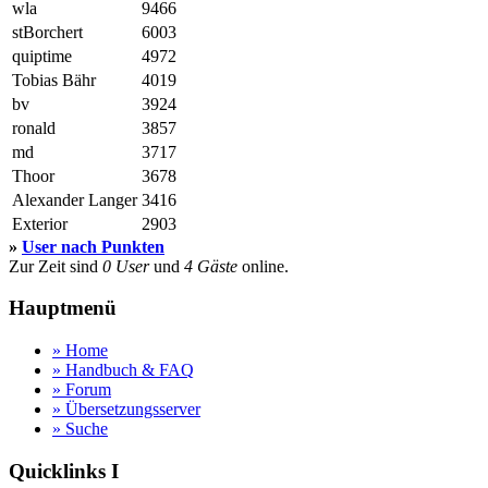
wla
9466
stBorchert
6003
quiptime
4972
Tobias Bähr
4019
bv
3924
ronald
3857
md
3717
Thoor
3678
Alexander Langer
3416
Exterior
2903
»
User nach Punkten
Zur Zeit sind
0 User
und
4 Gäste
online.
Hauptmenü
» Home
» Handbuch & FAQ
» Forum
» Übersetzungsserver
» Suche
Quicklinks I