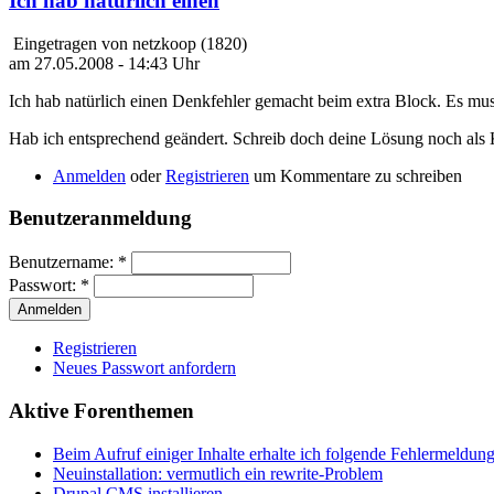
Ich hab natürlich einen
Eingetragen von netzkoop (1820)
am 27.05.2008 - 14:43 Uhr
Ich hab natürlich einen Denkfehler gemacht beim extra Block. Es mus
Hab ich entsprechend geändert. Schreib doch deine Lösung noch als
Anmelden
oder
Registrieren
um Kommentare zu schreiben
Benutzeranmeldung
Benutzername:
*
Passwort:
*
Registrieren
Neues Passwort anfordern
Aktive Forenthemen
Beim Aufruf einiger Inhalte erhalte ich folgende Fehlermeldun
Neuinstallation: vermutlich ein rewrite-Problem
Drupal CMS installieren