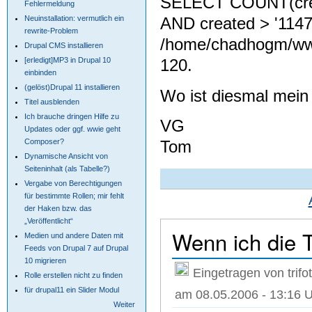
SELECT COUNT(crea
Fehlermeldung
Neuinstallation: vermutlich ein
AND created > '1147
rewrite-Problem
/home/chadhogm/www.
Drupal CMS installieren
[erledigt]MP3 in Drupal 10
120.
einbinden
(gelöst)Drupal 11 installieren
Wo ist diesmal mein 
Titel ausblenden
Ich brauche dringen Hilfe zu
VG
Updates oder ggf. wwie geht
Tom
Composer?
Dynamische Ansicht von
Seiteninhalt (als Tabelle?)
Vergabe von Berechtigungen
für bestimmte Rollen; mir fehlt
der Haken bzw. das
„Veröffentlicht“
Wenn ich die T
Medien und andere Daten mit
Feeds von Drupal 7 auf Drupal
10 migrieren
Eingetragen von trifot
Rolle erstellen nicht zu finden
für drupal11 ein Slider Modul
am 08.05.2006 - 13:16 
Weiter