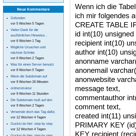
Wenn ich die Tabel
Neue Kommentare
ich mir folgendes a
Gefunden
CREATE TABLE IF
vor 5 Wochen 5 Tagen
Vielen Dank für die
id int(10) unsigned
ausführlichen Hinweise...
recipient int(10) u
vor 6 Wochen 1 Tag
Mögliche Ursachen und
author int(10) uns
nächste Schritte
vor 6 Wochen 2 Tagen
anonname varchar(
Was für einen Server benutzt
anonemail varchar(
vor 8 Wochen 5 Tagen
Wenn die Subdomain auf
anonwebsite varch
vor 9 Wochen 26 Minuten
message text,
ordnerstruktur
vor 9 Wochen 11 Stunden
commentauthor int
Die Subdomain muß auf den
comment text,
vor 9 Wochen 2 Tagen
Verwende doch das Tag dafür,
created int(11) un
vor 12 Wochen 4 Tagen
PRIMARY KEY (id)
Guckst du hier: step by step
vor 12 Wochen 4 Tagen
KEY recipient (reci
Guckst du hier: step by step