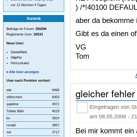
) /*!40100 DEFAU
vor 12 Wochen 4 Tagen
Statistik
aber da bekomme 
Beiträge im Forum:
250294
Gibt es da einen o
Registrierte User:
20533
Neue User:
VG
DanielAltek
Tom
HilipPet
Henryskake
»
Alle User anzeigen
User nach Punkten sortiert:
gleicher fehler
wla
9466
stBorchert
6003
quiptime
4972
Eingetragen von St
Tobias Bähr
4019
am 08.05.2006 - 21
bv
3924
ronald
3857
Bei mir kommt ein ä
md
3717