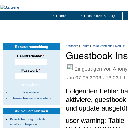
» Home
» Handbuch & FAQ
Benutzeranmeldung
Startseite
›
Forum
›
Drupalcenter.de
›
Module
›
Guestbook Inst
Benutzername:
*
Eingetragen von Anony
Passwort:
*
am 07.05.2006 - 13:23 Uh
Folgenden Fehler b
Registrieren
aktiviere, guestbook
Neues Passwort anfordern
und update ausgefüh
Aktive Forenthemen
user warning: Table
Beim Aufruf einiger Inhalte
erhalte ich folgende