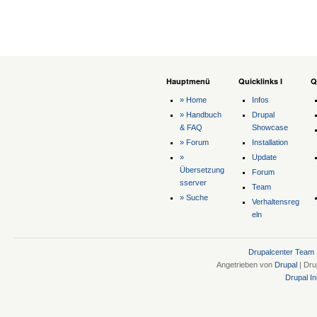
Hauptmenü
Quicklinks I
Q
» Home
Infos
» Handbuch
Drupal
& FAQ
Showcase
» Forum
Installation
»
Update
Übersetzung
Forum
sserver
Team
» Suche
Verhaltensreg
eln
Drupalcenter Team
Angetrieben von
Drupal
| Dru
Drupal Ini