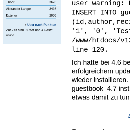
user warning: 
Thoor
3678
Alexander Langer
3416
INSERT INTO gu
Exterior
2903
(id,author,rec
»
User nach Punkten
'1', '0', 'Tes
Zur Zeit sind
0 User
und
3 Gäste
online.
/www/htdocs/v1
line 120.
Ich hatte bei 4.6 b
erfolgreichem upda
wieder installieren
guestbook_4.7 insta
etwas damit zu tu