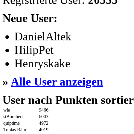
Neue User:
DanielAltek
HilipPet
Henryskake
»
Alle User anzeigen
User nach Punkten sortier
wla
9466
stBorchert
6003
quiptime
4972
Tobias Bähr
4019