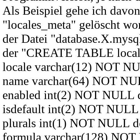
Als Beispiel gehe ich davon
"locales_meta" gelöscht wor
der Datei "database.X.mysql
der "CREATE TABLE local
locale varchar(12) NOT NUL
name varchar(64) NOT NULL
enabled int(2) NOT NULL de
isdefault int(2) NOT NULL d
plurals int(1) NOT NULL def
formula varchar(128) NOT N