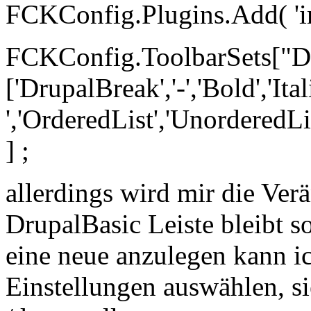
FCKConfig.Plugins.Add( 'img
FCKConfig.ToolbarSets["Dr
['DrupalBreak','-','Bold','Itali
','OrderedList','UnorderedList
] ;
allerdings wird mir die Verä
DrupalBasic Leiste bleibt s
eine neue anzulegen kann i
Einstellungen auswählen, si