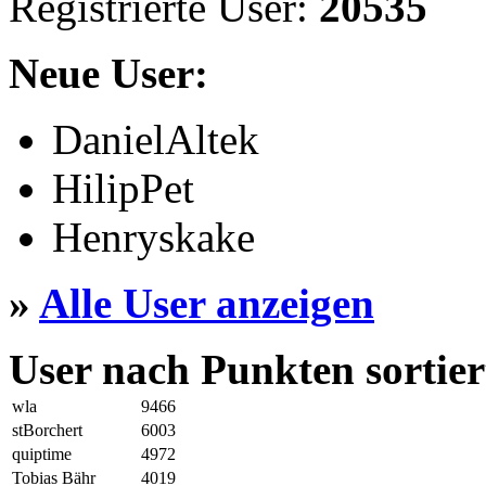
Registrierte User:
20535
Neue User:
DanielAltek
HilipPet
Henryskake
»
Alle User anzeigen
User nach Punkten sortier
wla
9466
stBorchert
6003
quiptime
4972
Tobias Bähr
4019