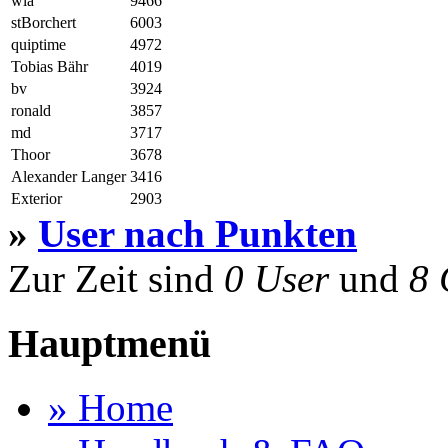
wla
9466
stBorchert
6003
quiptime
4972
Tobias Bähr
4019
bv
3924
ronald
3857
md
3717
Thoor
3678
Alexander Langer
3416
Exterior
2903
»
User nach Punkten
Zur Zeit sind
0 User
und
8 
Hauptmenü
» Home