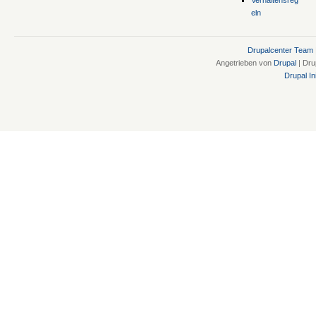
eln
Drupalcenter Team
Angetrieben von
Drupal
| Dru
Drupal Ini