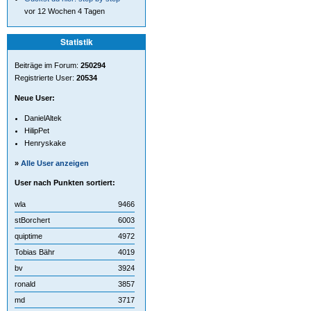
vor 12 Wochen 4 Tagen
Statistik
Beiträge im Forum:
250294
Registrierte User:
20534
Neue User:
DanielAltek
HilipPet
Henryskake
»
Alle User anzeigen
User nach Punkten sortiert:
wla
9466
stBorchert
6003
quiptime
4972
Tobias Bähr
4019
bv
3924
ronald
3857
md
3717