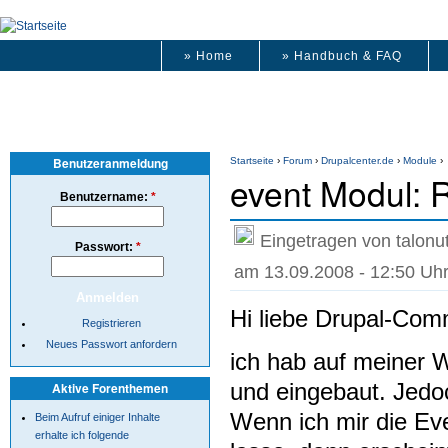
» Home
» Handbuch & FAQ
Benutzeranmeldung
Startseite
›
Forum
›
Drupalcenter.de
›
Module
›
event Modul: 
Benutzername:
*
Eingetragen von talonut
Passwort:
*
am 13.09.2008 - 12:50 Uh
Hi liebe Drupal-Com
Registrieren
Neues Passwort anfordern
ich hab auf meiner We
und eingebaut. Jedoc
Aktive Forenthemen
Wenn ich mir die Eve
Beim Aufruf einiger Inhalte
erhalte ich folgende