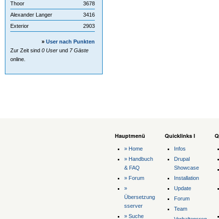
Thoor
3678
Alexander Langer
3416
Exterior
2903
»
User nach Punkten
Zur Zeit sind
0 User
und
7 Gäste
online.
Hauptmenü
Quicklinks I
Q
» Home
Infos
» Handbuch
Drupal
& FAQ
Showcase
» Forum
Installation
»
Update
Übersetzung
Forum
sserver
Team
» Suche
Verhaltensreg