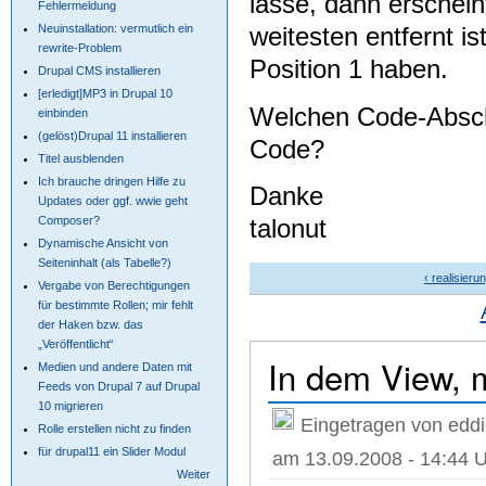
lasse, dann erschein
Fehlermeldung
Neuinstallation: vermutlich ein
weitesten entfernt is
rewrite-Problem
Position 1 haben.
Drupal CMS installieren
[erledigt]MP3 in Drupal 10
Welchen Code-Abschn
einbinden
(gelöst)Drupal 11 installieren
Code?
Titel ausblenden
Ich brauche dringen Hilfe zu
Danke
Updates oder ggf. wwie geht
talonut
Composer?
Dynamische Ansicht von
Seiteninhalt (als Tabelle?)
‹ realisieru
Vergabe von Berechtigungen
für bestimmte Rollen; mir fehlt
der Haken bzw. das
„Veröffentlicht“
In dem View, 
Medien und andere Daten mit
Feeds von Drupal 7 auf Drupal
10 migrieren
Eingetragen von eddi
Rolle erstellen nicht zu finden
für drupal11 ein Slider Modul
am 13.09.2008 - 14:44 
Weiter