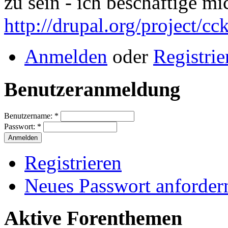
zu sein - ich beschäftige m
http://drupal.org/project/cc
Anmelden
oder
Registrie
Benutzeranmeldung
Benutzername:
*
Passwort:
*
Registrieren
Neues Passwort anforder
Aktive Forenthemen