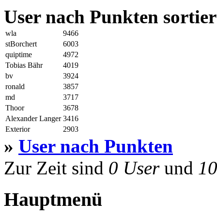
User nach Punkten sortier
wla
9466
stBorchert
6003
quiptime
4972
Tobias Bähr
4019
bv
3924
ronald
3857
md
3717
Thoor
3678
Alexander Langer
3416
Exterior
2903
»
User nach Punkten
Zur Zeit sind
0 User
und
10
Hauptmenü