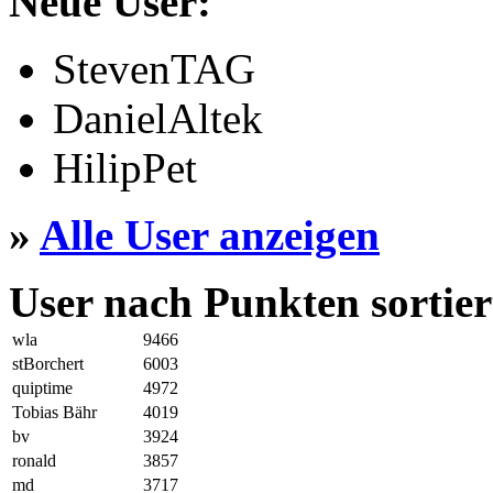
Neue User:
StevenTAG
DanielAltek
HilipPet
»
Alle User anzeigen
User nach Punkten sortier
wla
9466
stBorchert
6003
quiptime
4972
Tobias Bähr
4019
bv
3924
ronald
3857
md
3717