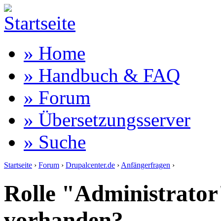
» Home
» Handbuch & FAQ
» Forum
» Übersetzungsserver
» Suche
Startseite
›
Forum
›
Drupalcenter.de
›
Anfängerfragen
›
Rolle "Administrator"
vorhanden?