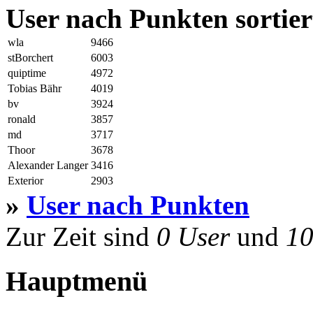
User nach Punkten sortier
wla
9466
stBorchert
6003
quiptime
4972
Tobias Bähr
4019
bv
3924
ronald
3857
md
3717
Thoor
3678
Alexander Langer
3416
Exterior
2903
»
User nach Punkten
Zur Zeit sind
0 User
und
10
Hauptmenü