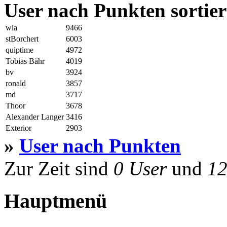
User nach Punkten sortier
wla
9466
stBorchert
6003
quiptime
4972
Tobias Bähr
4019
bv
3924
ronald
3857
md
3717
Thoor
3678
Alexander Langer
3416
Exterior
2903
»
User nach Punkten
Zur Zeit sind
0 User
und
12
Hauptmenü