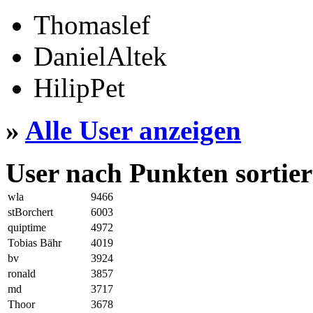
Thomaslef
DanielAltek
HilipPet
»
Alle User anzeigen
User nach Punkten sortier
wla
9466
stBorchert
6003
quiptime
4972
Tobias Bähr
4019
bv
3924
ronald
3857
md
3717
Thoor
3678