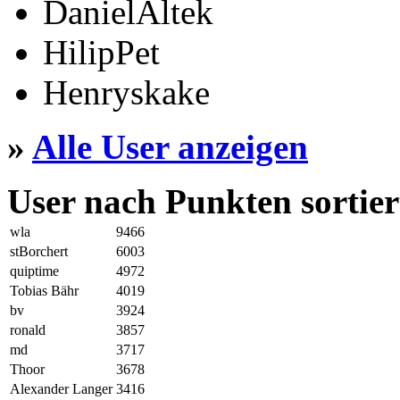
DanielAltek
HilipPet
Henryskake
»
Alle User anzeigen
User nach Punkten sortier
wla
9466
stBorchert
6003
quiptime
4972
Tobias Bähr
4019
bv
3924
ronald
3857
md
3717
Thoor
3678
Alexander Langer
3416