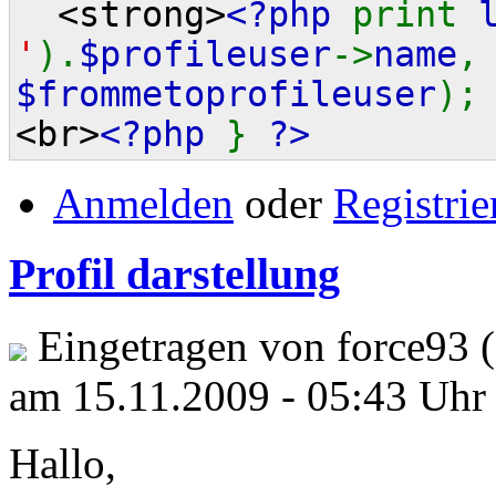
<strong>
<?php
print
'
).
$profileuser
->
name
$frommetoprofileuser
)
<br>
<?php
}
?>
Anmelden
oder
Registrie
Profil darstellung
Eingetragen von force93 (
am 15.11.2009 - 05:43 Uhr
Hallo,