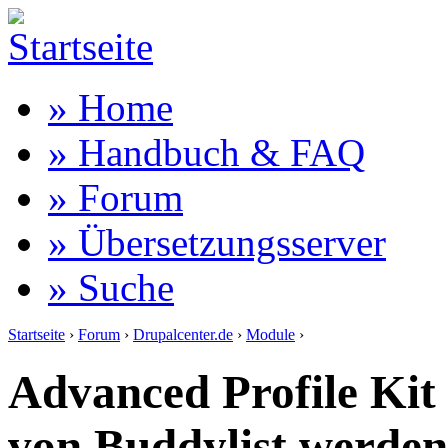
» Home
» Handbuch & FAQ
» Forum
» Übersetzungsserver
» Suche
Startseite
›
Forum
›
Drupalcenter.de
›
Module
›
Advanced Profile Kit
von Buddylist werden 