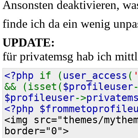
Ansonsten deaktivieren, wa
finde ich da ein wenig unpa
UPDATE:
für privatemsg hab ich mitt
<?php
if (
user_access
(
&& (isset(
$profileuser
$profileuser
->
privatem
<?php $frommetoprofil
<img src="themes/mythe
border="0">