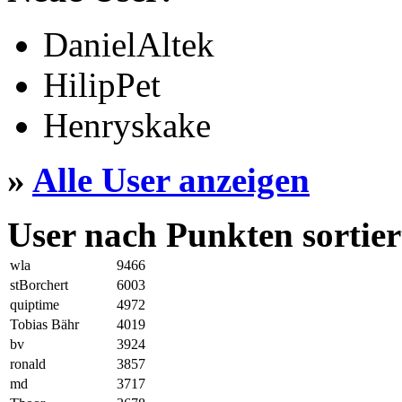
DanielAltek
HilipPet
Henryskake
»
Alle User anzeigen
User nach Punkten sortier
wla
9466
stBorchert
6003
quiptime
4972
Tobias Bähr
4019
bv
3924
ronald
3857
md
3717