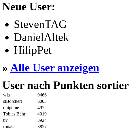
Neue User:
StevenTAG
DanielAltek
HilipPet
»
Alle User anzeigen
User nach Punkten sortier
wla
9466
stBorchert
6003
quiptime
4972
Tobias Bähr
4019
bv
3924
ronald
3857