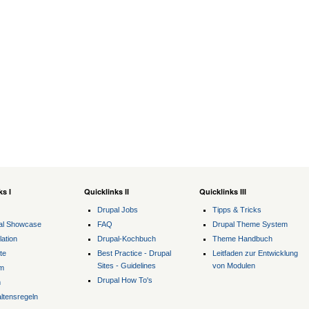
ks I
Quicklinks II
Quicklinks III
Drupal Jobs
Tipps & Tricks
al Showcase
FAQ
Drupal Theme System
lation
Drupal-Kochbuch
Theme Handbuch
te
Best Practice - Drupal
Leitfaden zur Entwicklung
Sites - Guidelines
von Modulen
m
Drupal How To's
m
ltensregeln