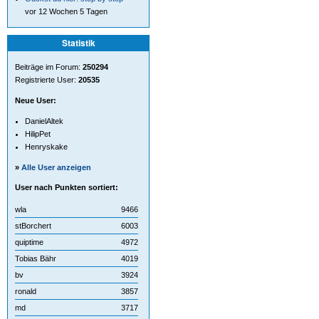
vor 12 Wochen 5 Tagen
Statistik
Beiträge im Forum:
250294
Registrierte User:
20535
Neue User:
DanielAltek
HilipPet
Henryskake
»
Alle User anzeigen
User nach Punkten sortiert:
wla
9466
stBorchert
6003
quiptime
4972
Tobias Bähr
4019
bv
3924
ronald
3857
md
3717