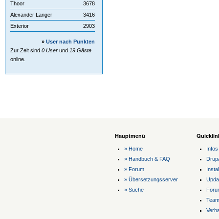
Thoor
3678
Alexander Langer
3416
Exterior
2903
»
User nach Punkten
Zur Zeit sind
0 User
und
19 Gäste
online.
Hauptmenü
Quicklin
» Home
Infos
» Handbuch & FAQ
Drup
» Forum
Instal
» Übersetzungsserver
Upda
» Suche
Foru
Tea
Verha