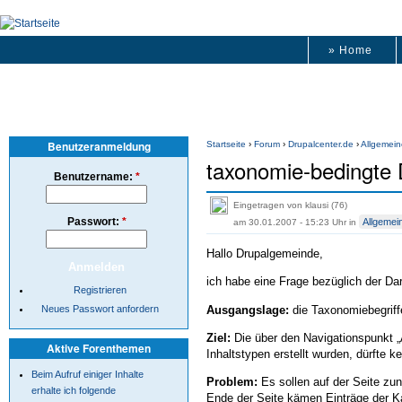
» Home
Benutzeranmeldung
Startseite
›
Forum
›
Drupalcenter.de
›
Allgemein
taxonomie-bedingte 
Benutzername:
*
Eingetragen von klausi (76)
Passwort:
*
Allgemei
am 30.01.2007 - 15:23 Uhr
in
Hallo Drupalgemeinde,
ich habe eine Frage bezüglich der Da
Registrieren
Ausgangslage:
die Taxonomiebegriff
Neues Passwort anfordern
Ziel:
Die über den Navigationspunkt „A
Aktive Forenthemen
Inhaltstypen erstellt wurden, dürfte k
Beim Aufruf einiger Inhalte
Problem:
Es sollen auf der Seite zun
erhalte ich folgende
Ende der Seite kämen Einträge der Ka