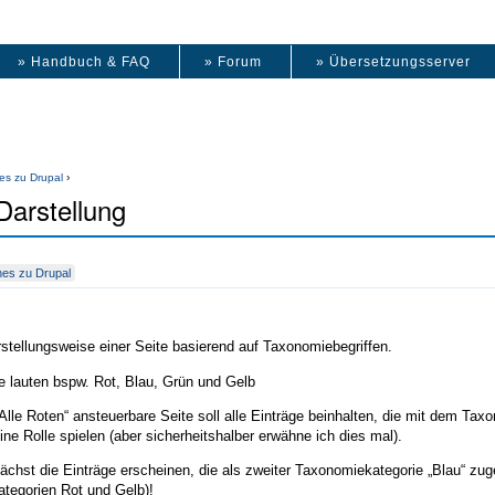
» Handbuch & FAQ
» Forum
» Übersetzungsserver
es zu Drupal
›
Darstellung
nes zu Drupal
rstellungsweise einer Seite basierend auf Taxonomiebegriffen.
e lauten bspw. Rot, Blau, Grün und Gelb
lle Roten“ ansteuerbare Seite soll alle Einträge beinhalten, die mit dem Tax
eine Rolle spielen (aber sicherheitshalber erwähne ich dies mal).
ächst die Einträge erscheinen, die als zweiter Taxonomiekategorie „Blau“ zu
tegorien Rot und Gelb)!