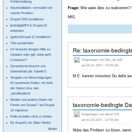
Fehlermeldung
Frage:
Wie wäre dies zu realisieren?
Neuinstallation: vermutlich ein
rewrite-Problem
MfG
Drupal CMS installieren
[erledigt]MP3 in Drupal 10
einbinden
(gelöst)Drupal 11 installieren
Titel ausblenden
Re: taxonomie-bedingte
Ich brauche dringen Hilfe zu
Updates oder ggf. wwie geht
Composer?
Eingetragen von Alex_de (49)
am 30.01.2007 - 15:58 Uhr
Dynamische Ansicht von
Seiteninhalt (als Tabelle?)
M.E. kannst müsstest Du dafür jew
Vergabe von Berechtigungen
für bestimmte Rollen; mir fehlt
der Haken bzw. das
„Veröffentlicht“
Medien und andere Daten mit
taxonomie-bedingte Dar
Feeds von Drupal 7 auf Drupal
10 migrieren
Eingetragen von klausi (76)
Rolle erstellen nicht zu finden
am 01.02.2007 - 12:53 Uhr
für drupal11 ein Slider Modul
Weiter
Wäre das Problem zu lösen, wenn m